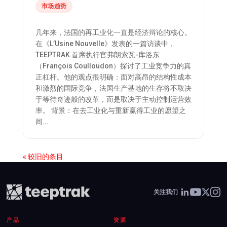
市场趋势
几年来，法国的再工业化一直是经济辩论的核心。
在《L’Usine Nouvelle》发表的一篇访谈中，
TEEPTRAK 首席执行官弗朗索瓦-库洛东
（François Coulloudon）探讨了工业竞争力的真
正杠杆。他的观点很明确：面对高昂的结构性成本
和激烈的国际竞争，法国生产基地的生存将不取决
于等待奇迹般的改革，而是取决于主动控制运营效
率。 背景：在去工业化与重新赢得工业的愿望之
间...
« 较旧的条目
关注我们
产品
资源