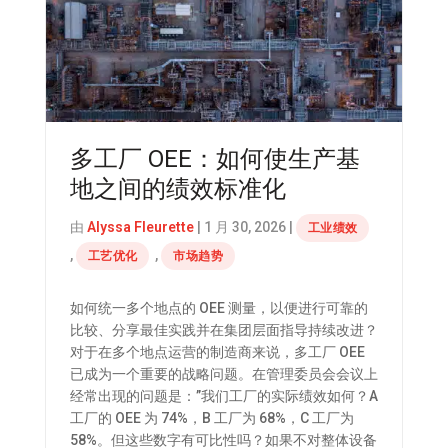
多工厂 OEE：如何使生产基
地之间的绩效标准化
由
Alyssa Fleurette
|
1 月 30, 2026
|
工业绩效
,
,
工艺优化
市场趋势
如何统一多个地点的 OEE 测量，以便进行可靠的
比较、分享最佳实践并在集团层面指导持续改进？
对于在多个地点运营的制造商来说，多工厂 OEE
已成为一个重要的战略问题。在管理委员会会议上
经常出现的问题是：”我们工厂的实际绩效如何？A
工厂的 OEE 为 74%，B 工厂为 68%，C 工厂为
58%。但这些数字有可比性吗？如果不对整体设备