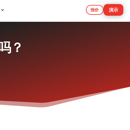
演示
报价
吗？