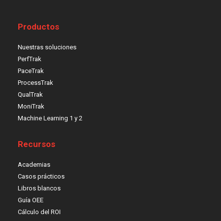
Productos
Nuestras soluciones
PerfTrak
PaceTrak
ProcessTrak
QualTrak
MoniTrak
Machine Learning 1 y 2
Recursos
Academias
Casos prácticos
Libros blancos
Guía OEE
Cálculo del ROI