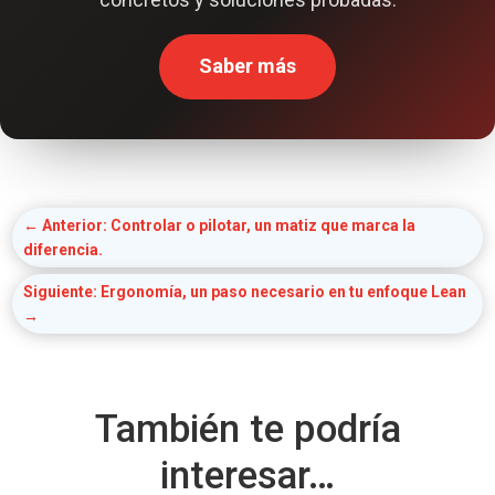
Saber más
←
Anterior: Controlar o pilotar, un matiz que marca la
diferencia.
Siguiente: Ergonomía, un paso necesario en tu enfoque Lean
→
También te podría
interesar…