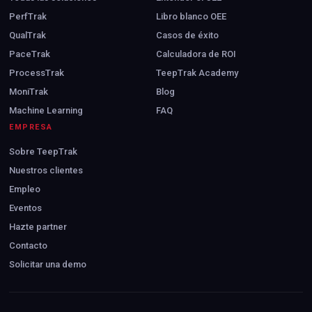
PerfTrak
Libro blanco OEE
QualTrak
Casos de éxito
PaceTrak
Calculadora de ROI
ProcessTrak
TeepTrak Academy
MoniTrak
Blog
Machine Learning
FAQ
EMPRESA
Sobre TeepTrak
Nuestros clientes
Empleo
Eventos
Hazte partner
Contacto
Solicitar una demo