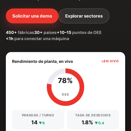
Solicitar una demo
Explorar sectores
450+
fábricas
30+
países
+10–15
puntos de OEE
<1h
para conectar una máquina
Rendimiento de planta, en vivo
EN VIVO
78%
OEE
PARADAS / TURNO
TASA DE DESECHOS
14
1.8%
▼6
▼0.4