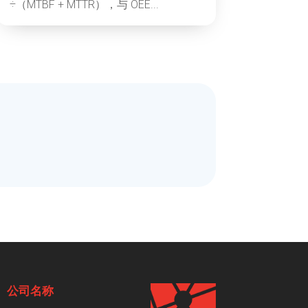
÷（MTBF + MTTR），与 OEE...
公司名称