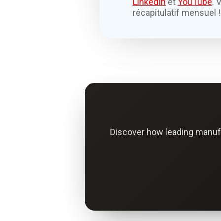
LinkedIn
et
YouTube
. 
récapitulatif mensuel !
Discover how leading manuf