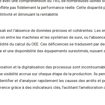
me avec une compréhension du TRS, de nombreuses usines s
 reflète pas fidèlement la performance réelle. Cette disparit
tivité et diminuant la rentabilité.
sali est l’absence de données précises et cohérentes. Les e
n entre les machines et les systèmes de suivi, ou l’absence
idité du calcul du OEE. Ces déficiences se traduisent par d
 et une disponibilité des équipements surestimée, nuisant ain
isation et la digitalisation des processus sont incontournable
e visibilité accrue sur chaque étape de la production. Ils p
ntifier et d’analyser rapidement les causes des arrêts et pe
rence grâce à des indicateurs clés, facilitant l’amélioratio