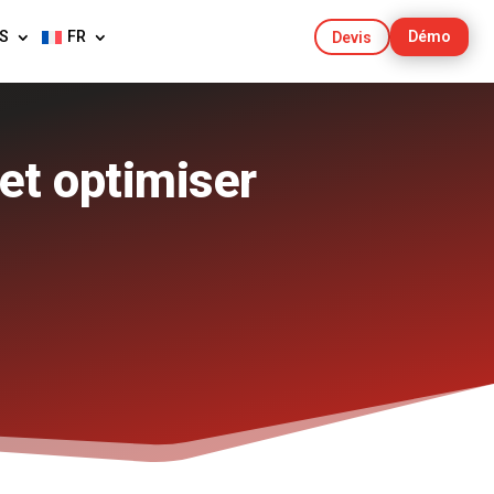
S
FR
Démo
Devis
et optimiser