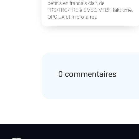
definis en francais clair, de
TRS/TRG/TRE a SMED, MTBF, takt time,
OPC UA et micro-arret.
0 commentaires