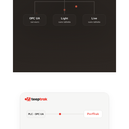
OPC UA
Light
Live
serveurs
sans tablette
sans tablette
PerfTrak
PLC · OPC UA