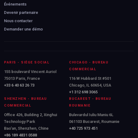
Événements
Devenir partenaire
Nous contacter
Demander une démo
PARIS - SIÈGE SOCIAL
CHICAGO - BUREAU
COMMERCIAL
155 boulevard Vincent Auriol
75013 Paris, France
116 W Hubbard St #501
+33 6 40 63 26 73
Chicago, IL 60654, USA
+1 312 698 3065
SHENZHEN - BUREAU
BUCAREST - BUREAU
COMMERCIAL
ROUMANIE
Office 426, Building 2, Xinghui
Bulevardul Iuliu Maniu 6L
Technology Park
061103 Bucarest, Roumanie
Bao'an, Shenzhen, Chine
+40 725 973 451
+86 189 4831 0588