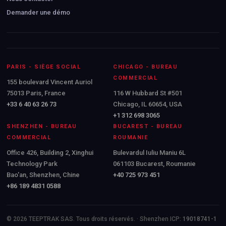
Demander une démo
PARIS - SIÈGE SOCIAL
CHICAGO - BUREAU
COMMERCIAL
155 boulevard Vincent Auriol
75013 Paris, France
116 W Hubbard St #501
+33 6 40 63 26 73
Chicago, IL 60654, USA
+1 312 698 3065
SHENZHEN - BUREAU
BUCAREST - BUREAU
COMMERCIAL
ROUMANIE
Office 426, Building 2, Xinghui
Bulevardul Iuliu Maniu 6L
Technology Park
061103 Bucarest, Roumanie
Bao'an, Shenzhen, Chine
+40 725 973 451
+86 189 4831 0588
© 2026 TEEPTRAK SAS. Tous droits réservés. · Shenzhen ICP:
19018741-1