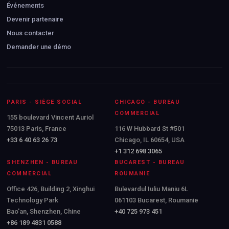
Événements
Devenir partenaire
Nous contacter
Demander une démo
PARIS - SIÈGE SOCIAL
CHICAGO - BUREAU
COMMERCIAL
155 boulevard Vincent Auriol
75013 Paris, France
116 W Hubbard St #501
+33 6 40 63 26 73
Chicago, IL 60654, USA
+1 312 698 3065
SHENZHEN - BUREAU
BUCAREST - BUREAU
COMMERCIAL
ROUMANIE
Office 426, Building 2, Xinghui
Bulevardul Iuliu Maniu 6L
Technology Park
061103 Bucarest, Roumanie
Bao'an, Shenzhen, Chine
+40 725 973 451
+86 189 4831 0588