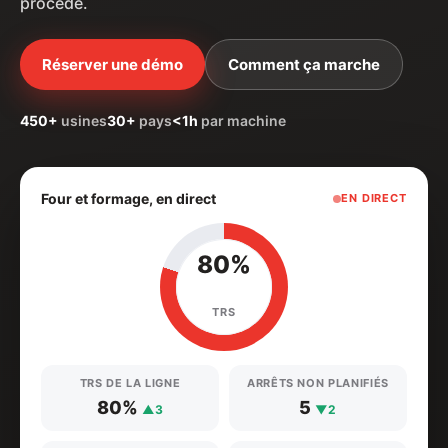
procédé.
Réserver une démo
Comment ça marche
450+
usines
30+
pays
<1h
par machine
Four et formage, en direct
EN DIRECT
80%
TRS
TRS DE LA LIGNE
ARRÊTS NON PLANIFIÉS
80%
5
▲3
▼2