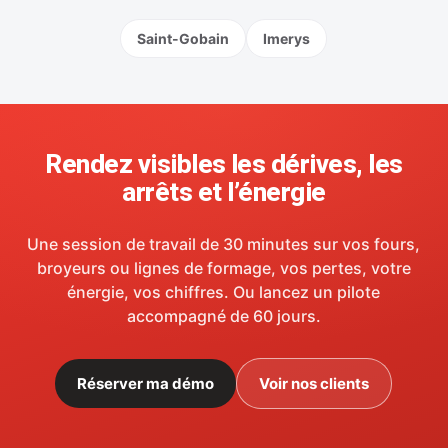
Saint-Gobain
Imerys
Rendez visibles les dérives, les
arrêts et l’énergie
Une session de travail de 30 minutes sur vos fours,
broyeurs ou lignes de formage, vos pertes, votre
énergie, vos chiffres. Ou lancez un pilote
accompagné de 60 jours.
Réserver ma démo
Voir nos clients