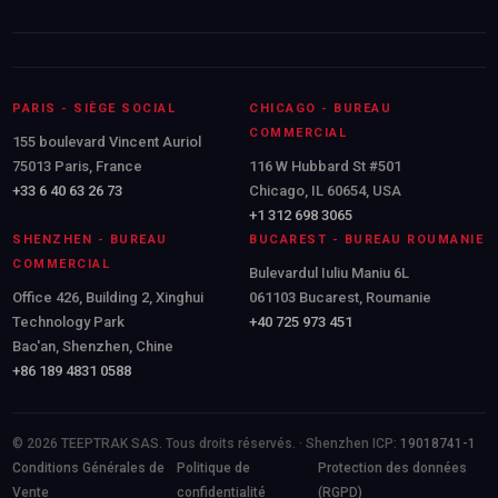
PARIS - SIÈGE SOCIAL
CHICAGO - BUREAU
COMMERCIAL
155 boulevard Vincent Auriol
75013 Paris, France
116 W Hubbard St #501
+33 6 40 63 26 73
Chicago, IL 60654, USA
+1 312 698 3065
SHENZHEN - BUREAU
BUCAREST - BUREAU ROUMANIE
COMMERCIAL
Bulevardul Iuliu Maniu 6L
Office 426, Building 2, Xinghui
061103 Bucarest, Roumanie
Technology Park
+40 725 973 451
Bao'an, Shenzhen, Chine
+86 189 4831 0588
© 2026 TEEPTRAK SAS. Tous droits réservés. · Shenzhen ICP:
19018741-1
Conditions Générales de
Politique de
Protection des données
Vente
confidentialité
(RGPD)