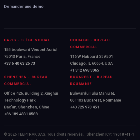
Demander une démo
PARIS - SIÈGE SOCIAL
CHICAGO - BUREAU
COMMERCIAL
155 boulevard Vincent Auriol
75013 Paris, France
116 W Hubbard St #501
+33 6 40 63 26 73
Chicago, IL 60654, USA
+1 312 698 3065
SHENZHEN - BUREAU
BUCAREST - BUREAU
COMMERCIAL
ROUMANIE
Office 426, Building 2, Xinghui
Bulevardul Iuliu Maniu 6L
Technology Park
061103 Bucarest, Roumanie
Bao'an, Shenzhen, Chine
+40 725 973 451
+86 189 4831 0588
© 2026 TEEPTRAK SAS. Tous droits réservés. · Shenzhen ICP:
19018741-1