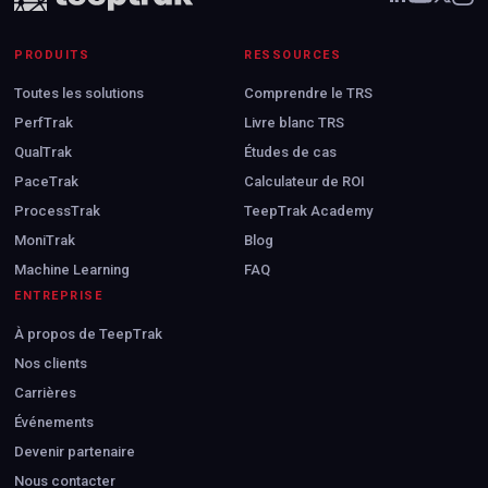
PRODUITS
RESSOURCES
Toutes les solutions
Comprendre le TRS
PerfTrak
Livre blanc TRS
QualTrak
Études de cas
PaceTrak
Calculateur de ROI
ProcessTrak
TeepTrak Academy
MoniTrak
Blog
Machine Learning
FAQ
ENTREPRISE
À propos de TeepTrak
Nos clients
Carrières
Événements
Devenir partenaire
Nous contacter