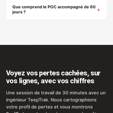
grandes pertes cachées dans les deux
MES/ERP via API si vous en avez un.
Que comprend le POC accompagné de 60
semaines du pilote. Valeo a atteint un ROI
jours ?
positif en 6 semaines ; Hutchinson est passé de
Une ligne pilote entièrement équipée, matériel,
42 % à 75 % de TRS.
plateforme, accompagnement. Si nous ne
trouvons pas au moins 10 % de pertes cachées
en 60 jours, vous ne payez rien.
Voyez vos pertes cachées, sur
vos lignes, avec vos chiffres
Une session de travail de 30 minutes avec un
ingénieur TeepTrak. Nous cartographions
votre profil de pertes et vous montrons