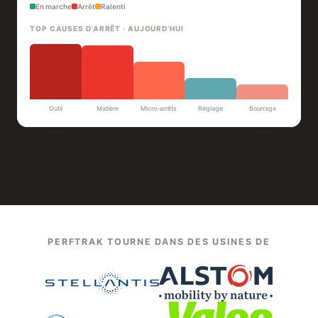
En marche
Arrêt
Ralenti
TOP CAUSES D’ARRÊT · AUJOURD’HUI
Outil
Matière
Micro-arrêts
Réglage
Bourrage
PERFTRAK TOURNE DANS DES USINES DE