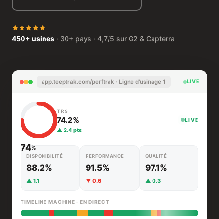
450+ usines
· 30+ pays · 4,7/5 sur G2 & Capterra
app.teeptrak.com/perftrak · Ligne d'usinage 1
LIVE
TRS
74.2%
LIVE
▲ 2.4 pts
74
%
DISPONIBILITÉ
PERFORMANCE
QUALITÉ
88.2%
91.5%
97.1%
▲ 1.1
▼ 0.6
▲ 0.3
TIMELINE MACHINE · EN DIRECT