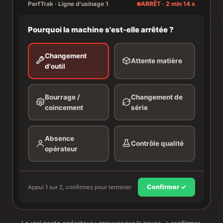
PerfTrak · Ligne d'usinage 1
ARRÊT · 2 min 14 s
Pourquoi la machine s'est-elle arrêtée ?
Changement
Attente matière
d'outil
Bourrage /
Changement de
coincement
série
Absence
Contrôle qualité
opérateur
Confirmer ✓
Appui 1 sur 2, confirmez pour terminer