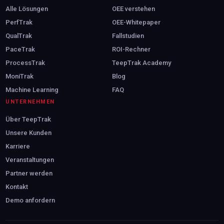
Alle Lösungen
OEE verstehen
PerfTrak
OEE-Whitepaper
QualTrak
Fallstudien
PaceTrak
ROI-Rechner
ProcessTrak
TeepTrak Academy
MoniTrak
Blog
Machine Learning
FAQ
UNTERNEHMEN
Über TeepTrak
Unsere Kunden
Karriere
Veranstaltungen
Partner werden
Kontakt
Demo anfordern