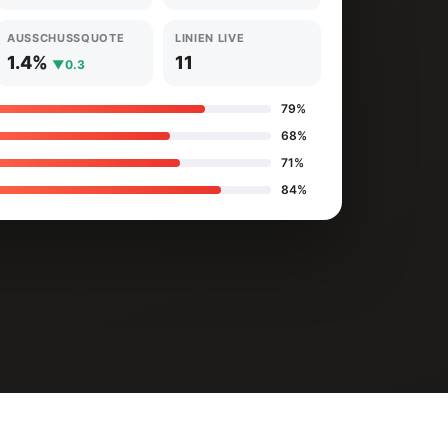
AUSSCHUSSQUOTE
LINIEN LIVE
1.4%
11
▼0.3
79%
68%
71%
84%