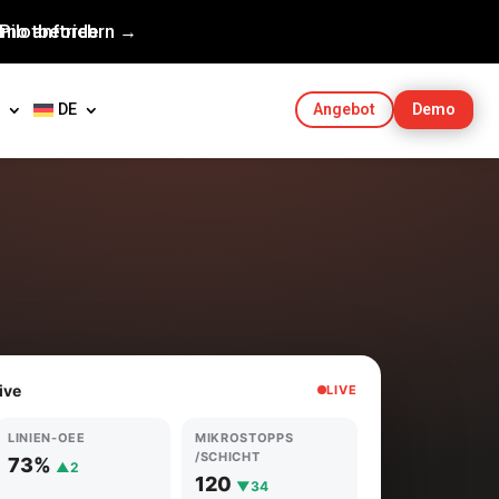
Pilotbetrieb.
mo anfordern →
DE
Demo
Angebot
ive
LIVE
LINIEN-OEE
MIKROSTOPPS
/SCHICHT
73%
▲2
120
▼34