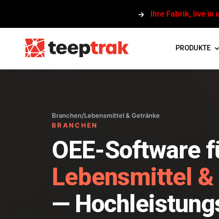
Ihre Fabrik, live in
PRODUKTE
Branchen
/
Lebensmittel & Getränke
BRANCHEN
OEE-Software f
Lebensmittel &
— Hochleistungs