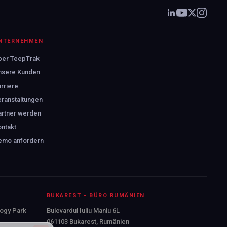
NTERNEHMEN
ber TeepTrak
nsere Kunden
rriere
ranstaltungen
rtner werden
ntakt
emo anfordern
BUKAREST - BÜRO RUMÄNIEN
logy Park
Bulevardul Iuliu Maniu 6L
061103 Bukarest, Rumänien