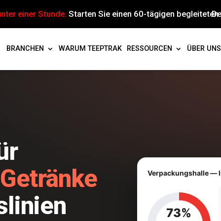
 unter einer Stunde.
Starten Sie einen 60-tägigen begleiteten 
De
BRANCHEN
WARUM TEEPTRAK
RESSOURCEN
ÜBER UNS
ür
 Getränke
Verpackungshalle — l
linien
73%