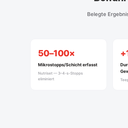
Belegte Ergebnis
50–100×
+
Mikrostopps/Schicht erfasst
Dur
Ge
Nutriset — 3–4-s-Stopps
eliminiert
Tee