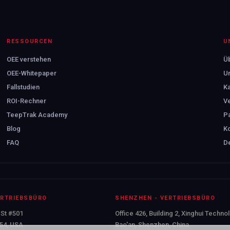
RESSOURCEN
U
OEE verstehen
Ü
OEE-Whitepaper
U
Fallstudien
Ka
ROI-Rechner
Ve
TeepTrak Academy
Pa
Blog
Ko
FAQ
D
ERTRIEBSBÜRO
SHENZHEN - VERTRIEBSBÜRO
St #501
Office 426, Building 2, Xinghui Techno
654, USA
Bao'an, Shenzhen, China