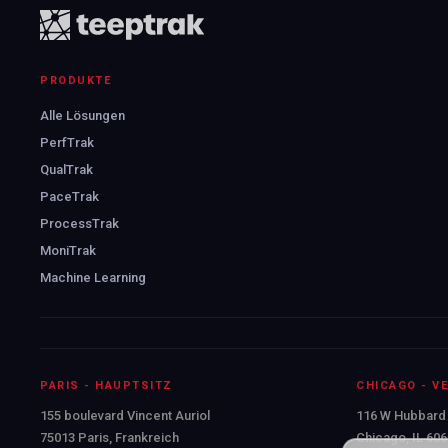
PRODUKTE
Alle Lösungen
PerfTrak
QualTrak
PaceTrak
ProcessTrak
MoniTrak
Machine Learning
PARIS - HAUPTSITZ
CHICAGO - V
155 boulevard Vincent Auriol
116 W Hubbard 
75013 Paris, Frankreich
Chicago, IL 60