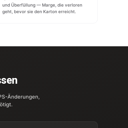
und Überfüllung — Marge, die verloren
geht, bevor sie den Karton erreicht.
ssen
 SPS-Änderungen,
ötigt.