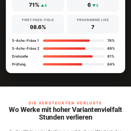
71%
6
▲4
▼3
FIRST-PASS-YIELD
PROGRAMME LIVE
98.6%
7
5-Achs-Fräse 1
76%
5-Achs-Fräse 2
69%
Drehzelle
81%
Prüfung
64%
DIE VERSTECKTEN VERLUSTE
Wo Werke mit hoher Variantenvielfalt
Stunden verlieren