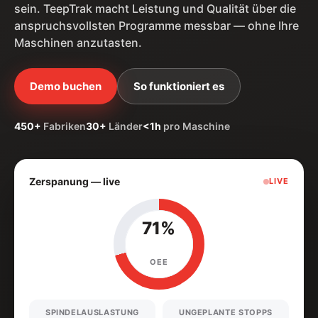
sein. TeepTrak macht Leistung und Qualität über die
anspruchsvollsten Programme messbar — ohne Ihre
Maschinen anzutasten.
Demo buchen
So funktioniert es
450+
Fabriken
30+
Länder
<1h
pro Maschine
Zerspanung — live
LIVE
71%
OEE
SPINDELAUSLASTUNG
UNGEPLANTE STOPPS