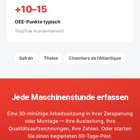
+10–15
OEE-Punkte typisch
TeepTrak-Kundenbereich
Safran
Thales
Chantiers de l’Atlantique
Jede Maschinenstunde erfassen
Eine 30-minütige Arbeitssitzung in Ihrer Zerspanung
oder Montage — Ihre Auslastung, Ihre
Qualitätsaufzeichnungen, Ihre Zahlen. Oder starten
Sie einen begleiteten 60-Tage-Pilot.