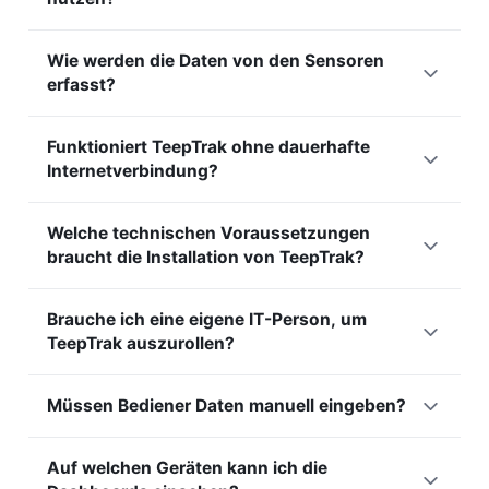
erfassen. In den meisten Fällen sind keine Arbeiten an der
Ansatzes.
SPS und keine Neuprogrammierung nötig. Ihre ersten OEE-
Nein. TeepTrak kann ohne Zugriff auf die SPS arbeiten, über
Kennzahlen erhalten Sie schon am Tag der Installation.
Wie werden die Daten von den Sensoren
externe Sensoren, die Zyklen und Stillstände erkennen.
erfasst?
Wenn eine SPS oder ein Signal verfügbar ist, können wir
uns für mehr Detailtiefe auch damit verbinden. Diese
Sensoren erkennen Maschinenzyklen, Taktraten und
Flexibilität erlaubt es, jeden Maschinenpark auszustatten.
Funktioniert TeepTrak ohne dauerhafte
Stillstände, dann überträgt eine vernetzte Box diese Daten
Internetverbindung?
sekundengenau an die Plattform. Die Erkennung ist nicht-
invasiv und stört die Produktion nicht. Diese feingranulare
Ja. Die Boxen können im lokalen Netzwerk arbeiten und
Maschinendatenerfassung macht es überhaupt erst
Welche technischen Voraussetzungen
Daten bei einem Ausfall zwischenspeichern, ohne Verlust.
möglich, Mikrostopps zu erfassen.
braucht die Installation von TeepTrak?
Die Synchronisierung setzt automatisch wieder ein, sobald
die Verbindung steht. Das garantiert kontinuierliche
Die Voraussetzungen sind minimal: eine Stromversorgung
Messung auch in schlecht abgedeckten Werkstätten.
Brauche ich eine eigene IT-Person, um
und ein Netzwerkzugang für die Datenübertragung. Unsere
TeepTrak auszurollen?
schlüsselfertigen Lösungen lassen sich auch ohne
fortgeschrittene technische Kenntnisse installieren. Unsere
Nein, der Rollout erfordert kein dediziertes IT-Team. Die
Teams begleiten die Analyse Ihrer Infrastruktur für eine
Müssen Bediener Daten manuell eingeben?
Installation ist bewusst einfach und kann von Ihren
optimale Installation.
Produktionsteams mit unserer Begleitung durchgeführt
Die Erfassung von Taktraten und Stillständen erfolgt
werden. Das ist ein wesentlicher Unterschied zu
Auf welchen Geräten kann ich die
automatisch, ohne Eingabe. Bediener greifen nur ein, um die
klassischen MES-Projekten, die auf der IT-Seite oft sehr