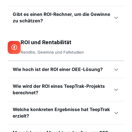
neben der Leistung gesteuert wird. Sie erkennen und
Ja, dank PaceTrak, das für manuelle Arbeitsplätze und
korrigieren Abweichungen früher.
Gibt es einen ROI-Rechner, um die Gewinne
Tätigkeiten ohne instrumentierbare Maschine konzipiert ist.
zu schätzen?
Es misst Zyklus- und Vorgangszeiten, um Arbeitsplätze
auszutarieren und Verluste sichtbar zu machen. Es ist die
Ja. Unser
ROI-Rechner
schätzt in wenigen Klicks die
richtige Lösung für Tätigkeiten mit starkem menschlichem
potenzielle Rendite einer Digitalisierung Ihrer
Anteil.
ROI und Rentabilität
Produktionsüberwachung. Sie erhalten eine Größenordnung
der Gewinne vor jeder Verpflichtung. Das ist ein guter
Rendite, Gewinne und Fallstudien
Ausgangspunkt, um Ihren Business Case aufzubauen.
Wie hoch ist der ROI einer OEE-Lösung?
Der Return on Investment einer OEE-Lösung liegt meist
Wie wird der ROI eines TeepTrak-Projekts
zwischen
3 und 12 Monaten
. Er kommt aus
berechnet?
Kapazitätsgewinnen, weniger Stillständen und weniger
Ausschuss, ohne Investition in neue Maschinen. Unser
ROI-
Sie vergleichen die erwarteten Gewinne (zurückgewonnene
Rechner
lässt Sie diese Rendite für Ihren eigenen Fall
Welche konkreten Ergebnisse hat TeepTrak
OEE-Punkte, Zusatzkapazität, weniger Ausschuss) mit den
schätzen.
erzielt?
Kosten der Lösung. Wenige OEE-Punkte auf einer
Engpasslinie reichen oft, um das Projekt schnell zu
Hutchinson
, ein Tier-1-Automobilzulieferer, stieg von 42 %
amortisieren. Je kritischer die instrumentierte Linie, desto