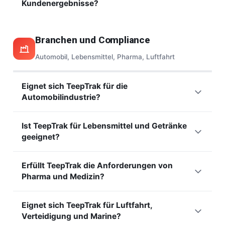
Kundenergebnisse?
Ziele verankern die Gewinne dauerhaft. Ohne kontinuierliche
am erwarteten Wert auszurichten.
Messung neigen Verluste dazu, wieder aufzutreten.
Unsere
Kundenreferenzen
und
Fallstudien
beschreiben
Kontext, Maßnahmen und erzielte Ergebnisse unserer
Branchen und Compliance
Kunden. Sie finden dort dokumentierte OEE-
Verbesserungen nach Branche. Das ist eine nützliche
Automobil, Lebensmittel, Pharma, Luftfahrt
Grundlage, um Ihr eigenes Potenzial zu schätzen.
Eignet sich TeepTrak für die
Automobilindustrie?
Ja. Die Automobilbranche, anspruchsvoll bei Taktrate und
Ist TeepTrak für Lebensmittel und Getränke
Qualität, profitiert stark von der Echtzeit-OEE-Verfolgung.
geeignet?
Hutchinson
, ein Tier-1-Zulieferer, stieg von 42 % auf 75 %
OEE über 40 Standorte. Entdecken Sie die Branche
Ja. Lebensmittel und Getränke vereinen schnelle Linien,
Automobil und Mobilität
.
Erfüllt TeepTrak die Anforderungen von
häufige Rüstvorgänge und Hygieneanforderungen, wo OEE-
Pharma und Medizin?
Tracking erhebliche Gewinne aufzeigt.
Nutriset
gewann 18
Punkte in vier Wochen, indem es die Rüstvorgänge anging.
Ja. Pharma, Kosmetik und Medizin verlangen
Siehe die Branche
Lebensmittel und Getränke
.
Eignet sich TeepTrak für Luftfahrt,
Rückverfolgbarkeit und Prozesskontrolle, die QualTrak und
Verteidigung und Marine?
PerfTrak verstärken. Die Echtzeitverfolgung dokumentiert