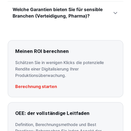
freigegebenen Informationen. Die Zugriffssteuerung bleibt
Je nach Ihrer Sicherheitsrichtlinie lassen sich Architekturen
unter Ihrer Kontrolle.
Welche Garantien bieten Sie für sensible
prüfen, die die Cloud-Übertragung begrenzen oder
Branchen (Verteidigung, Pharma)?
kontrollieren. Die Boxen arbeiten bereits im lokalen
Netzwerk mit Datenpufferung. Wir passen den
Für sensible Branchen passen wir Architektur, Hosting und
Bereitstellungsmodus an Ihre Vorgaben an.
Zugriffsverwaltung an Ihre Anforderungen an Compliance
und Vertraulichkeit an. Die Rückverfolgbarkeit der Daten
unterstützt regulatorische Audits.
Kontaktieren Sie unser
Meinen ROI berechnen
Team
, um diese spezifischen Anforderungen abzustecken.
Schätzen Sie in wenigen Klicks die potenzielle
Rendite einer Digitalisierung Ihrer
Produktionsüberwachung.
Berechnung starten
OEE: der vollständige Leitfaden
Definition, Berechnungsmethode und Best
Practices: Beherrschen Sie jeden Aspekt der