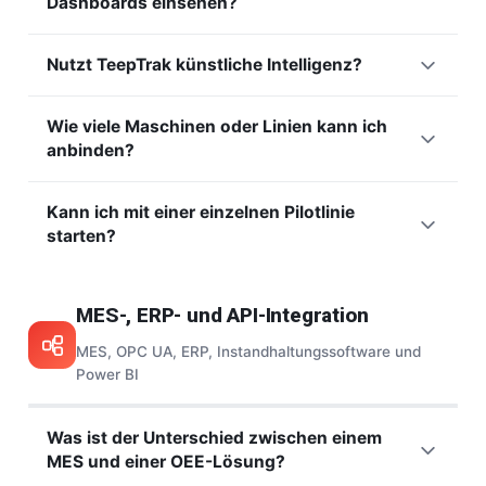
Dashboards einsehen?
Ursache eines Stillstands über eine einfache Touch-
aufwändig sind.
Oberfläche zu qualifizieren, was die Analyse anreichert.
TeepTrak-Dashboards sind über einen Webbrowser auf
Diese Aufteilung hält den Aufwand gering und verbessert
Nutzt TeepTrak künstliche Intelligenz?
Computer, Tablet oder Smartphone zugänglich, ebenso auf
zugleich die Datenqualität.
Shopfloor-Bildschirmen. Jedes Profil (Bediener, Manager,
Ja, als Ergänzung zur Echtzeitüberwachung. Unser
Leitung) sieht die für seinen Bedarf passenden Ansichten.
Wie viele Maschinen oder Linien kann ich
Machine-Learning-Modul
wertet historische Daten aus, um
Die Daten sind so überall in Echtzeit verfügbar.
anbinden?
Muster zu erkennen, Abweichungen vorherzusehen und
Entscheidungen zu stützen. Die KI reichert die verlässlich
Es gibt keine praktische Grenze: TeepTrak skaliert von einer
erfassten Daten an, sie ersetzt sie nie.
Kann ich mit einer einzelnen Pilotlinie
einzelnen Pilotmaschine bis zu Hunderten Linien an
starten?
mehreren Standorten. Die Architektur ist modular und
wächst im Takt Ihres Bedarfs.
Hutchinson
betreibt die
Ja, und das ist oft empfehlenswert. Ein Pilot auf einer Linie
Lösung an 40 Standorten in 12 Ländern.
belegt den Nutzen schnell, lässt die Anwendung einspielen
MES-, ERP- und API-Integration
und baut den Business Case vor einem breiteren Rollout
auf. Die einfache Installation macht diesen Start sehr
MES, OPC UA, ERP, Instandhaltungssoftware und
schnell.
Power BI
Was ist der Unterschied zwischen einem
MES und einer OEE-Lösung?