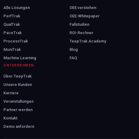
Alle Lösungen
OEE verstehen
PerfTrak
OEE-Whitepaper
QualTrak
Fallstudien
PaceTrak
ROI-Rechner
ProcessTrak
TeepTrak Academy
MoniTrak
Blog
Machine Learning
FAQ
UNTERNEHMEN
Über TeepTrak
Unsere Kunden
Karriere
Veranstaltungen
Partner werden
Kontakt
Demo anfordern