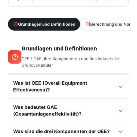
Grundlagen und Definitionen
Berechnung und Norme
Grundlagen und Definitionen
OEE / GAE, ihre Komponenten und das industrielle
Grundvokabular
Was ist OEE (Overall Equipment
Effectiveness)?
OEE ist die Referenzkennzahl, die die tatsächliche
Was bedeutet GAE
Effektivität einer Produktionslinie oder Maschine misst. Sie
(Gesamtanlageneffektivität)?
verbindet drei Faktoren,
Verfügbarkeit
,
Leistung
und
Qualität
, zu einem einzigen Prozentwert, der ausdrückt,
GAE (Gesamtanlageneffektivität) ist der deutsche Begriff
wie viel Ihrer Zeit wirklich produktiv ist. Unser
vollständiger
Was sind die drei Komponenten der OEE?
für OEE (Overall Equipment Effectiveness). Beide
OEE-Leitfaden
erklärt jede Komponente im Detail.