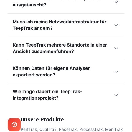
ausgetauscht?
(CMMS) speisen, um Wartungseinsätze auszulösen oder
zu priorisieren. Das bringt Leistungsverfolgung und
Der Austausch erfolgt je nach Architektur über API,
Instandhaltungsmanagement näher zusammen. Das
Muss ich meine Netzwerkinfrastruktur für
strukturierte Exporte oder industrielle Protokolle wie OPC
Ergebnis ist eine bessere Anlagenverfügbarkeit.
TeepTrak ändern?
UA. Wir passen den Integrationsmodus an Ihre bestehende
Umgebung an. Ziel ist ein reibungsloser, automatischer
In den meisten Fällen nein: TeepTrak passt sich mit
Datenfluss ohne erneute Eingabe.
Kann TeepTrak mehrere Standorte in einer
begrenzten Anforderungen an Ihr bestehendes Netzwerk
Ansicht zusammenführen?
an. Unsere Teams analysieren Ihre Infrastruktur, um den am
besten geeigneten und sichersten Übertragungsmodus
Ja. Die Plattform konsolidiert die Kennzahlen mehrerer
festzulegen. Die Integration ist so wenig intrusiv wie
Können Daten für eigene Analysen
Linien und Werke in Multi-Werk-Dashboards.
möglich gestaltet.
exportiert werden?
Konzernleitungen können die Leistung vergleichen und Best
Practices verbreiten. Die standardisierte Berechnung macht
Ja. Sie können Ihre OEE-, Stillstands- und Produktionsdaten
diese Vergleiche verlässlich.
Wie lange dauert ein TeepTrak-
über die API oder dedizierte Exporte ausgeben. Ihre Teams
Integrationsprojekt?
bleiben frei, sie in den eigenen Tools weiterzuverarbeiten.
Ihre Daten gehören Ihnen und bleiben zugänglich.
Die Basisüberwachung ist in Stunden live, und
Integrationen zu ERP, MES oder BI werden danach
Unsere Produkte
schrittweise ausgerollt. Dieser progressive Ansatz
vermeidet lange, riskante Projekte. Sie erhalten Wert, bevor
PerfTrak, QualTrak, PaceTrak, ProcessTrak, MoniTrak