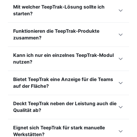
PerfTrak OPC UA
ist die Variante von PerfTrak, die Daten
Korrelationen aufdeckt, die manuell schwer zu erkennen
Mit welcher TeepTrak-Lösung sollte ich
über den industriellen Standard
OPC UA
erfasst. Sie eignet
sind. Es ergänzt die Überwachungslösungen, um die
starten?
sich für bereits instrumentierte und um dieses Protokoll
Analyse weiterzutreiben.
standardisierte Maschinenparks. Sie erhalten das
Für die meisten Hersteller ist PerfTrak der natürliche
TeepTrak-OEE-Tracking ohne zusätzlichen Sensor, wenn die
Funktionieren die TeepTrak-Produkte
Einstieg, um die OEE zu messen und zu verbessern.
Daten bereits vorliegen.
zusammen?
Danach ergänzen Sie QualTrak für die Qualität, PaceTrak für
manuelle Arbeitsplätze oder ProcessTrak für kontinuierliche
Ja. PerfTrak, QualTrak, PaceTrak, ProcessTrak und
Prozesse. Entdecken Sie das gesamte Angebot auf unserer
Kann ich nur ein einzelnes TeepTrak-Modul
MoniTrak teilen sich dieselbe Plattform und dieselben
Lösungen
-Seite.
nutzen?
Daten. Sie können sie kombinieren, um Leistung, Qualität,
manuelle Tätigkeiten und Anzeige in einem stimmigen
Ja. Jede Lösung ist eigenständig und liefert für sich allein
Ganzen abzudecken. Der Rollout bleibt modular, Modul für
Bietet TeepTrak eine Anzeige für die Teams
Wert, zum Beispiel PerfTrak nur für das OEE-Tracking.
Modul.
auf der Fläche?
Weitere Module fügen Sie zum richtigen Zeitpunkt hinzu,
ohne alles auf einmal auszurollen. Diese Modularität hält
Ja, das ist die Rolle von MoniTrak, das Kennzahlen auf
sowohl Investition als auch Change Management unter
Deckt TeepTrak neben der Leistung auch die
Shopfloor-Bildschirmen ausspielt. Bediener sehen
Kontrolle.
Qualität ab?
fortlaufend Soll, Taktrate und Leistung. Diese geteilte
Sichtbarkeit unterstützt Teamführung und Engagement.
Ja, über QualTrak, das Qualitätskontrollen digitalisiert und
Eignet sich TeepTrak für stark manuelle
mit der OEE verknüpft. Qualität wird nicht mehr getrennt
Werkstätten?
verfolgt: Sie wird zu einer Komponente, die in Echtzeit