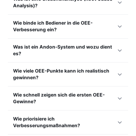
werden: Ihre kurze Dauer macht sie für manuelle
Rüstvorgänge per SMED anzugehen, die Rüstzeit deutlich
Analysis)?
Erfassungen unsichtbar. Eine sekundengenaue
zu senken und in vier Wochen 18 OEE-Punkte zu gewinnen.
Sensormessung zeigt ihre Häufigkeit und ihren Ort.
Die Ursachenanalyse zielt darauf, ein Problem auf seinen
Anschließend setzen Sie an den wiederkehrenden
Wie binde ich Bediener in die OEE-
wahren Ursprung zurückzuführen, statt nur die Symptome
Ursachen (Verklemmungen, Sensoren, Nachjustierungen)
Verbesserung ein?
zu behandeln. Präzise, kategorisierte Stillstandsdaten
an, um Leistung zurückzugewinnen.
speisen Methoden wie die 5-Why-Analyse oder das
Bediener ziehen mit, wenn sie den konkreten Nutzen der
Ishikawa-Diagramm. TeepTrak liefert die faktische Historie,
Was ist ein Andon-System und wozu dient
Daten sehen und Stillstände über eine einfache Oberfläche
die solche Analysen brauchen.
es?
selbst qualifizieren können. Shopfloor-Bildschirme (Andon),
die Soll und Ist in Echtzeit zeigen, stärken das Engagement.
Ein Andon ist eine visuelle Anzeige, die den Zustand einer
MoniTrak
macht diese Kennzahlen direkt an der Linie
Wie viele OEE-Punkte kann ich realistisch
Linie in Echtzeit signalisiert und bei einem Problem Alarm
sichtbar.
gewinnen?
auslöst. Es beschleunigt die Reaktion der Teams und macht
die Leistung für alle transparent. MoniTrak verwandelt
Die Gewinne hängen vom Ausgangspunkt ab, aber
jeden Bildschirm in ein mit TeepTrak-Daten verbundenes
Wie schnell zeigen sich die ersten OEE-
Verbesserungen von 10 bis 30 Punkten sind auf gering
Andon.
Gewinne?
instrumentierten Linien dokumentiert.
Hutchinson
stieg von
42 % auf 75 % OEE, ein Gewinn von 33 Punkten, über 40
Die ersten Verlustquellen treten in den ersten Tagen der
Standorte in 12 Ländern.
Nutriset
gewann 18 Punkte in vier
Wie priorisiere ich
Messung zutage, weil Mikrostopps und verborgene
Wochen auf einer Verpackungslinie.
Verbesserungsmaßnahmen?
Ursachen sofort sichtbar werden. Konkrete Gewinne
werden oft innerhalb weniger Wochen erreicht.
Nutriset