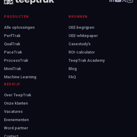
PRODUCTEN
BRONNEN
Alle oplossingen
OEE begrijpen
PerfTrak
OEE-whitepaper
QualTrak
Casestudy's
PaceTrak
ROI-calculator
ProcessTrak
TeepTrak Academy
MoniTrak
Blog
Machine Learning
FAQ
BEDRIJF
Over TeepTrak
Onze klanten
Vacatures
Evenementen
Word partner
Contact