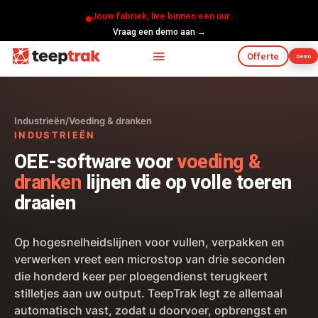
Jouw fabriek, live binnen een uur.
Vraag een demo aan →
Offerte
Demo
Industrieën
/
Voeding & dranken
INDUSTRIEËN
OEE-software voor
voeding &
dranken
lijnen die op volle toeren
draaien
Op hogesnelheidslijnen voor vullen, verpakken en
verwerken vreet een microstop van drie seconden
die honderd keer per ploegendienst terugkeert
stilletjes aan uw output. TeepTrak legt ze allemaal
automatisch vast, zodat u doorvoer, opbrengst en