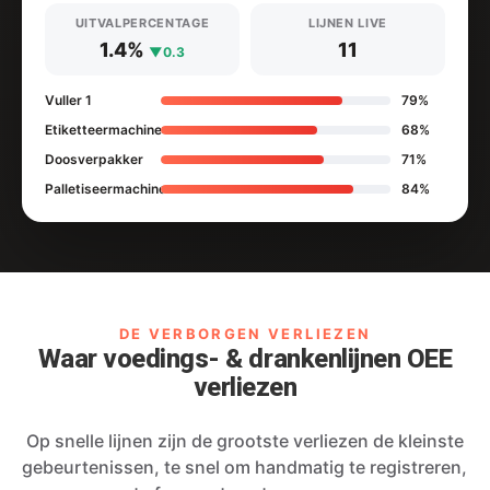
UITVALPERCENTAGE
LIJNEN LIVE
1.4%
11
▼0.3
Vuller 1
79%
Etiketteermachine
68%
Doosverpakker
71%
Palletiseermachine
84%
DE VERBORGEN VERLIEZEN
Waar voedings- & drankenlijnen OEE
verliezen
Op snelle lijnen zijn de grootste verliezen de kleinste
gebeurtenissen, te snel om handmatig te registreren,