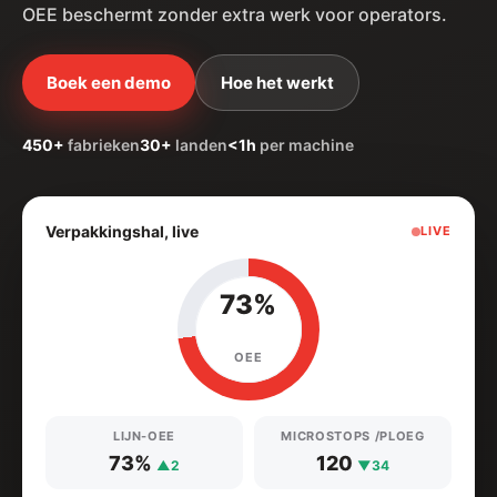
OEE beschermt zonder extra werk voor operators.
Boek een demo
Hoe het werkt
450+
fabrieken
30+
landen
<1h
per machine
Verpakkingshal, live
LIVE
73%
OEE
LIJN-OEE
MICROSTOPS /PLOEG
73%
120
▲2
▼34