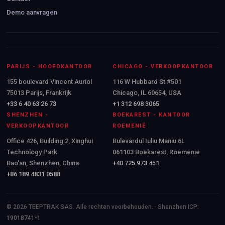
Demo aanvragen
PARIJS - HOOFDKANTOOR
CHICAGO - VERKOOPKANTOOR
155 boulevard Vincent Auriol
116 W Hubbard St #501
75013 Parijs, Frankrijk
Chicago, IL 60654, USA
+33 6 40 63 26 73
+1 312 698 3065
SHENZHEN -
BOEKAREST - KANTOOR
VERKOOPKANTOOR
ROEMENIË
Office 426, Building 2, Xinghui
Bulevardul Iuliu Maniu 6L
Technology Park
061103 Boekarest, Roemenië
Bao'an, Shenzhen, China
+40 725 973 451
+86 189 4831 0588
© 2026 TEEPTRAK SAS. Alle rechten voorbehouden. · Shenzhen ICP:
19018741-1