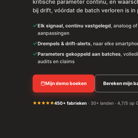
kritische parameter continu, en waars
bij drift, vóórdat de batch verloren is in
Elk signaal, continu vastgelegd
, analoog of
aanpassingen
Drempels & drift-alerts
, naar elke smartpho
Parameters gekoppeld aan batches
, volle
audits en claims
Mijn demo boeken
Bereken mijn b
450+ fabrieken
· 30+ landen · 4,7/5 op 