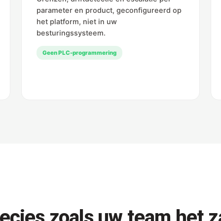
parameter en product, geconfigureerd op
het platform, niet in uw
besturingssysteem.
Geen PLC-programmering
cies zoals uw team het za