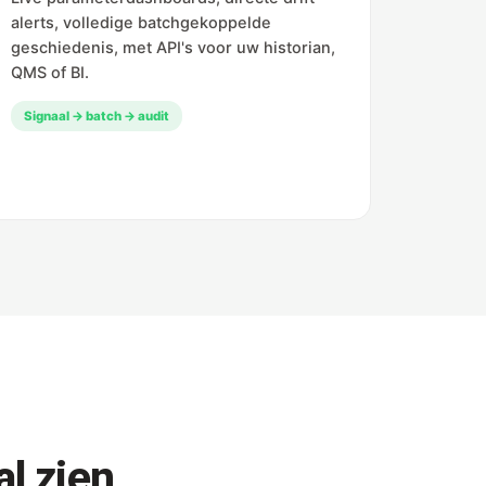
alerts, volledige batchgekoppelde
geschiedenis, met API's voor uw historian,
QMS of BI.
Signaal → batch → audit
l zien