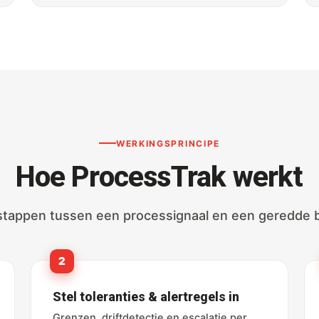
WERKINGSPRINCIPE
Hoe ProcessTrak werkt
stappen tussen een processignaal en een geredde 
2
Stel toleranties & alertregels in
Grenzen, driftdetectie en escalatie per