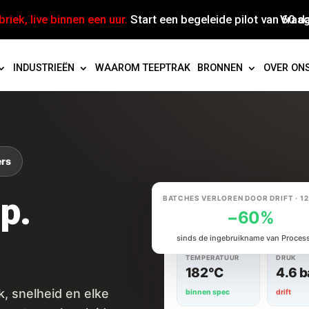
riek, live binnen een uur.
Start een begeleide pilot van 60 d
Vraa
INDUSTRIEËN
WAAROM TEEPTRAK
BRONNEN
OVER ON
ers
p.
BATCHES VERLOREN DOOR DRIFT · 1
−60%
app.teeptrak.com/processt
sinds de ingebruikname van Process
TEMPERATUUR
DRUK
182°C
4.6 b
, snelheid en elke
binnen spec
drift