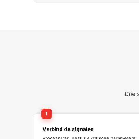
Drie 
1
Verbind de signalen
ProcessTrak leest uw kritische parameters