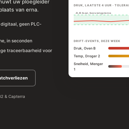
chuwt uw ploegleider
DRUK, LAATSTE 4 UUR · TOLERA
 plaats van erna.
4,6 bar, bovengrens
 digitaal, geen PLC-
ne, in seconden
DRIFT-EVENTS, DEZE WEEK
Druk, Oven B
dige traceerbaarheid voor
Temp, Droger 2
Snelheid, Menger
1
atchverliezen
G2 & Capterra