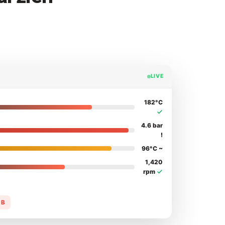
LIVE
182°C
4.6 bar
!
96°C ~
1,420
rpm
 B