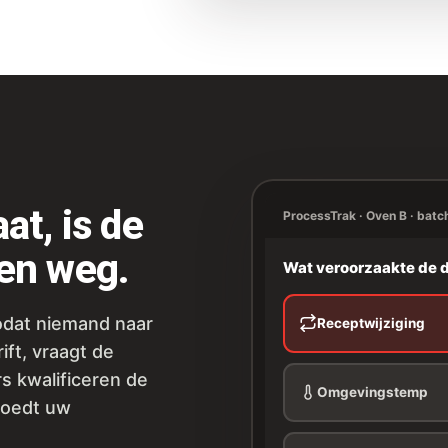
at, is de
ProcessTrak · Oven B · batc
ken weg.
Wat veroorzaakte de d
odat niemand naar
Receptwijziging
ift, vraagt de
s kwalificeren de
Omgevingstemp
voedt uw