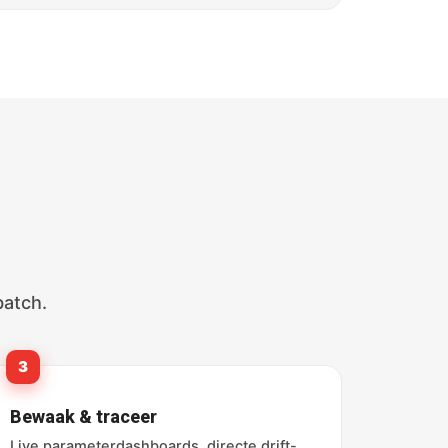
batch.
3
Bewaak & traceer
Live parameterdashboards, directe drift-