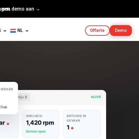
agen.
g een demo aan →
S
NL
Demo
Offerte
2 WEKEN
rak · Ovenlijn B
LIVE
Trak
SNELHEID
BATCHES IN
GEVAAR
ar
1,420 rpm
▲
1
●
binnen spec