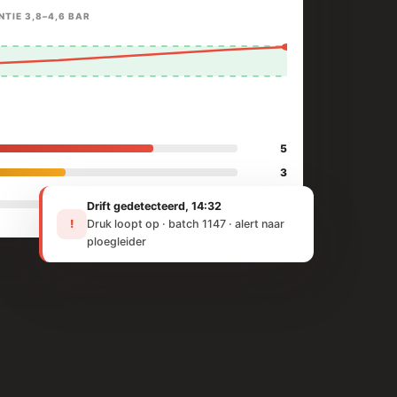
NTIE 3,8–4,6 BAR
5
3
1
Drift gedetecteerd, 14:32
!
Druk loopt op · batch 1147 · alert naar
ploegleider