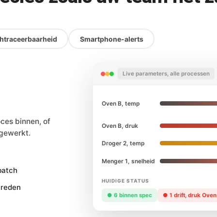
htraceerbaarheid
Smartphone-alerts
Live parameters, alle processen
Oven B, temp
ces binnen, of
Oven B, druk
jgewerkt.
Droger 2, temp
Menger 1, snelheid
batch
HUIDIGE STATUS
hreden
● 6 binnen spec
● 1 drift, druk Oven