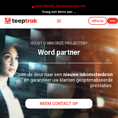
Jouw fabriek, live binnen een uur.
Vraag een demo aan →
Offerte
Demo
HOUDT U VAN ONZE PROJECTEN?
Word partner
Open de deur naar een
nieuwe inkomstenbron
en garandeer uw klanten geoptimaliseerde
prestaties.
NEEM CONTACT OP