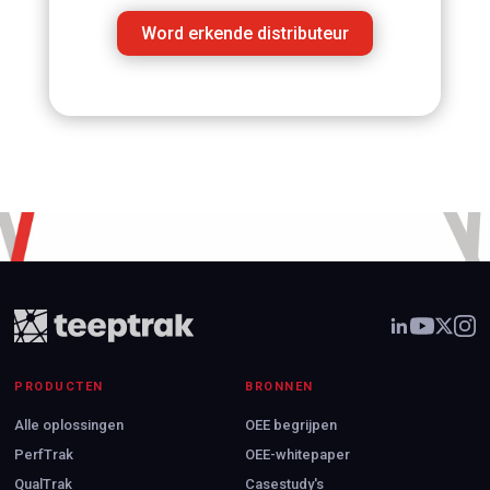
Word erkende distributeur
PRODUCTEN
BRONNEN
Alle oplossingen
OEE begrijpen
PerfTrak
OEE-whitepaper
QualTrak
Casestudy's