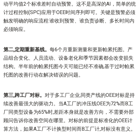
动平均值2个标准差时自动预警。这不是高深的AI，简单的统
计过程控制(SPC)应用于OEE时间序列即可。关键是预警必须
触发明确的响应流程:谁收到预警、谁负责诊断、多长时间内
必须响应。
第二,定期重新基线。
每6个月重新测量和更新帕累托图。产
品组合变化、人员流动、设备老化和季节因素都会改变损失
结构。半年前的帕累托图今天可能已经不准确,基于过时帕累
托图的改善行动在解决错误的问题。
第三,跨工厂对标。
对于多工厂企业,同类产线的OEE对标是持
续改善最强大的驱动力。当A工厂的冲压线OEE为72%而B工
厂同类型设备为65%时,差距本身就是改善方向，不需要外部
顾问告诉你改善空间在哪里。对标的前提是标准化的OEE计
算方法，如果A工厂不计换型时间而B工厂计,对标没有意义。