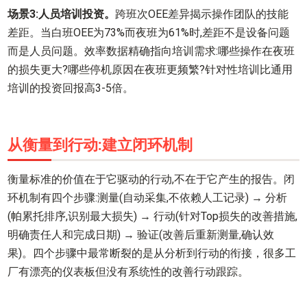
场景3:人员培训投资。
跨班次OEE差异揭示操作团队的技能
差距。当白班OEE为73%而夜班为61%时,差距不是设备问题
而是人员问题。效率数据精确指向培训需求:哪些操作在夜班
的损失更大?哪些停机原因在夜班更频繁?针对性培训比通用
培训的投资回报高3-5倍。
从衡量到行动:建立闭环机制
衡量标准的价值在于它驱动的行动,不在于它产生的报告。闭
环机制有四个步骤:测量(自动采集,不依赖人工记录) → 分析
(帕累托排序,识别最大损失) → 行动(针对Top损失的改善措施,
明确责任人和完成日期) → 验证(改善后重新测量,确认效
果)。四个步骤中最常断裂的是从分析到行动的衔接，很多工
厂有漂亮的仪表板但没有系统性的改善行动跟踪。