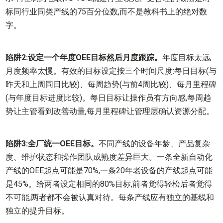
标同行业同类产线的75百分位数,而不是教科书上的绝对数
字。
陷阱2:设定一个年度OEE目标然后月度跟踪。
年度目标太远,
月度频率太慢。有效的目标设定按三个时间尺度:每日目标(与
昨天和上周同日比较)、每周趋势(与前4周比较)、每月里程碑
(与年度目标进度比较)。每日目标让操作员有方向感,每周趋
势让主管看到改善动量,每月里程碑让管理层确认资源分配。
陷阱3:全厂统一OEE目标。
不同产线的设备年龄、产品复杂
度、维护状态和操作团队成熟度差异巨大。一条全新自动化
产线的OEE起点可能是70%,一条20年老设备的产线起点可能
是45%。给两者设定相同的80%目标,前者觉得轻松后者觉得
不可能,两者都不会被认真对待。每条产线应有独立的基线和
独立的提升目标。