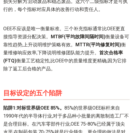
损失分解为:启动废品和稳态废品。这六个二级指标才是可执
行的，每个指标对应具体的改善行动和责任人。
OEE不应该是唯一衡量标准。三个补充指标通常比OEE更直
接指导资源分配决策。
MTBF(平均故障间隔时间)
衡量设备可
靠性趋势,上升说明维护策略有效。
MTTR(平均修复时间)
衡
量维修响应效率,下降说明维修团队能力提升。
首次合格率
(FTQ)
衡量工艺稳定性,比OEE中的质量维度更精确,因为它排
除了返工后合格的产品。
目标设定的五个陷阱
陷阱1:对标世界级OEE 85%。
85%的世界级OEE标杆来自
1990年代的半导体行业,对于多品种小批量的离散制造工厂不
是合理目标。在汽车零部件行业,OEE 75-80%已经属于顶尖
水平;在制药包装,70-75%就是行业领先。更合理的做法是对