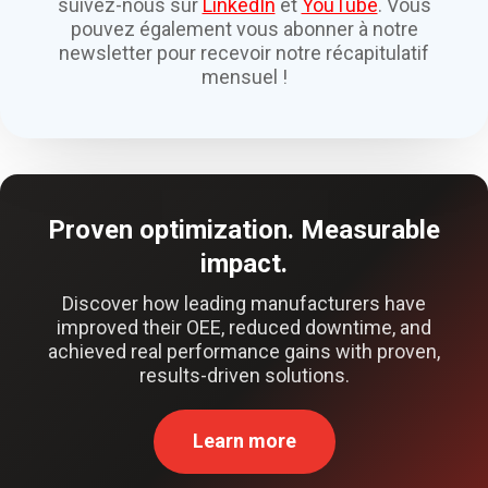
suivez-nous sur
LinkedIn
et
YouTube
. Vous
pouvez également vous abonner à notre
newsletter pour recevoir notre récapitulatif
mensuel !
Proven optimization. Measurable
impact.
Discover how leading manufacturers have
improved their OEE, reduced downtime, and
achieved real performance gains with proven,
results-driven solutions.
Learn more