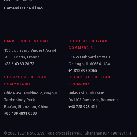
Demander une démo
PARIS - SIÈGE SOCIAL
CHICAGO - BUREAU
COMMERCIAL
155 boulevard Vincent Auriol
75013 Paris, France
116 W Hubbard St #501
+33 6 40 63 26 73
Chicago, IL 60654, USA
+1 312 698 3065
SHENZHEN - BUREAU
BUCAREST - BUREAU
COMMERCIAL
ROUMANIE
Office 426, Building 2, Xinghui
Bulevardul Iuliu Maniu 6L
Technology Park
061103 Bucarest, Roumanie
Bao'an, Shenzhen, Chine
+40 725 973 451
+86 189 4831 0588
© 2026 TEEPTRAK SAS. Tous droits réservés. · Shenzhen ICP:
19018741-1