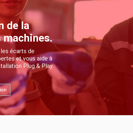
n de la
s machines.
les écarts de
pertes et vous aide à
stallation Plug & Play
ion