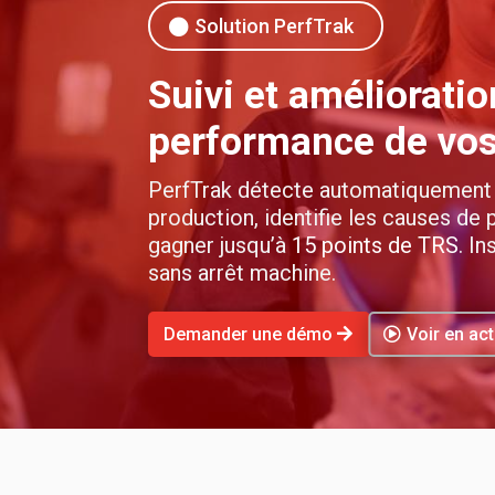
Solution PerfTrak
Suivi et amélioratio
performance de vo
PerfTrak détecte automatiquement 
production, identifie les causes de 
gagner jusqu’à
15 points de TRS
. In
sans arrêt machine.
Demander une démo
Voir en act