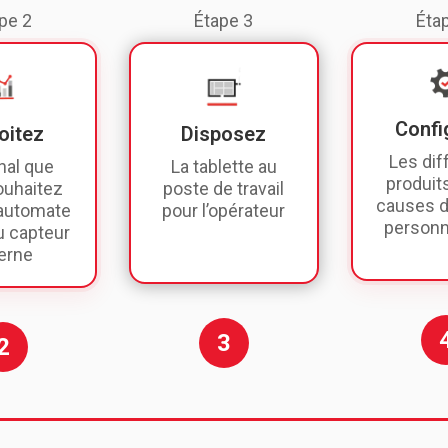
pe 2
Étape 3
Éta
Confi
oitez
Disposez
Les dif
nal que
La tablette au
produit
ouhaitez
poste de travail
causes d
 automate
pour l’opérateur
personn
u capteur
erne
3
2