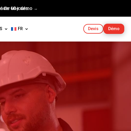
 de 60 jours.
nder une démo →
S
FR
Démo
Devis