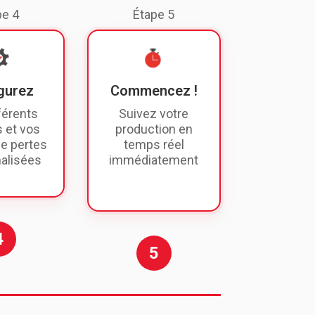
pe 4
Étape 5
gurez
Commencez !
férents
Suivez votre
s et vos
production en
e pertes
temps réel
alisées
immédiatement
4
5