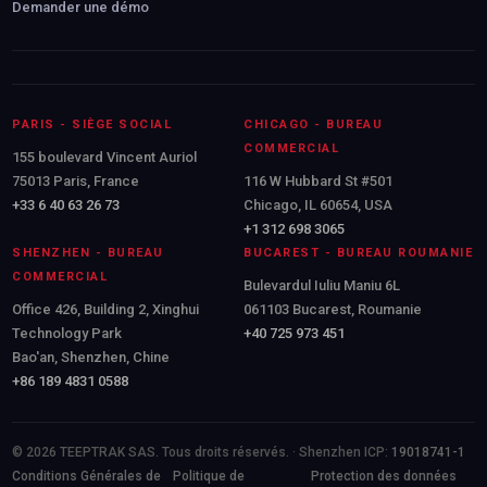
Demander une démo
PARIS - SIÈGE SOCIAL
CHICAGO - BUREAU
COMMERCIAL
155 boulevard Vincent Auriol
75013 Paris, France
116 W Hubbard St #501
+33 6 40 63 26 73
Chicago, IL 60654, USA
+1 312 698 3065
SHENZHEN - BUREAU
BUCAREST - BUREAU ROUMANIE
COMMERCIAL
Bulevardul Iuliu Maniu 6L
Office 426, Building 2, Xinghui
061103 Bucarest, Roumanie
Technology Park
+40 725 973 451
Bao'an, Shenzhen, Chine
+86 189 4831 0588
© 2026 TEEPTRAK SAS. Tous droits réservés. · Shenzhen ICP:
19018741-1
Conditions Générales de
Politique de
Protection des données