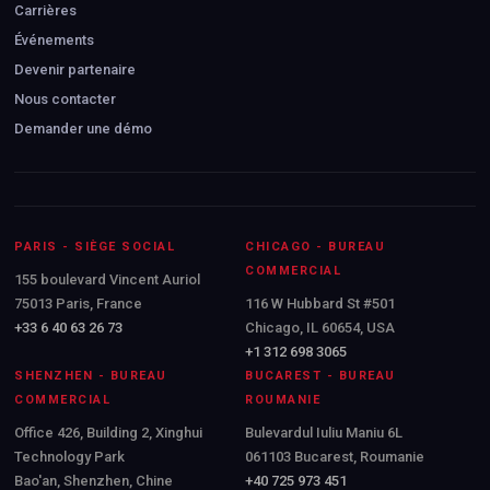
Carrières
Événements
Devenir partenaire
Nous contacter
Demander une démo
PARIS - SIÈGE SOCIAL
CHICAGO - BUREAU
COMMERCIAL
155 boulevard Vincent Auriol
75013 Paris, France
116 W Hubbard St #501
+33 6 40 63 26 73
Chicago, IL 60654, USA
+1 312 698 3065
SHENZHEN - BUREAU
BUCAREST - BUREAU
COMMERCIAL
ROUMANIE
Office 426, Building 2, Xinghui
Bulevardul Iuliu Maniu 6L
Technology Park
061103 Bucarest, Roumanie
Bao'an, Shenzhen, Chine
+40 725 973 451