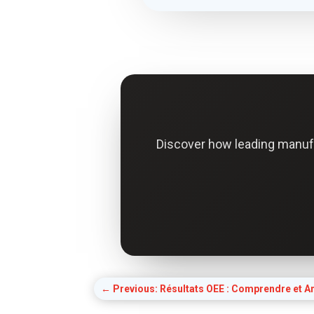
Discover how leading manuf
←
Previous: Résultats OEE : Comprendre et Am