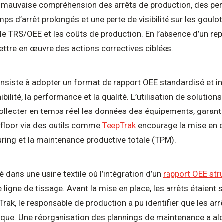
e mauvaise compréhension des arrêts de production, des pe
emps d’arrêt prolongés et une perte de visibilité sur les goul
e TRS/OEE et les coûts de production. En l’absence d’un repo
ttre en œuvre des actions correctives ciblées.
nsiste à adopter un format de rapport OEE standardisé et int
ibilité, la performance et la qualité. L’utilisation de solut
llecter en temps réel les données des équipements, garantis
op floor via des outils comme
TeepTrak
encourage la mise en 
uring et la maintenance productive totale (TPM).
 dans une usine textile où l’intégration d’un
rapport OEE str
ligne de tissage. Avant la mise en place, les arrêts étaien
epTrak, le responsable de production a pu identifier que les ar
ue. Une réorganisation des plannings de maintenance a alor