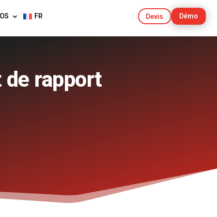
POS
FR
Démo
Devis
 de rapport