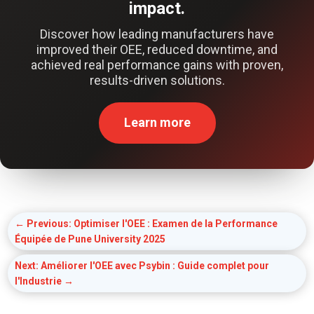
impact.
Discover how leading manufacturers have
improved their OEE, reduced downtime, and
achieved real performance gains with proven,
results-driven solutions.
Learn more
←
Previous: Optimiser l'OEE : Examen de la Performance
Équipée de Pune University 2025
Next: Améliorer l'OEE avec Psybin : Guide complet pour
l'Industrie
→