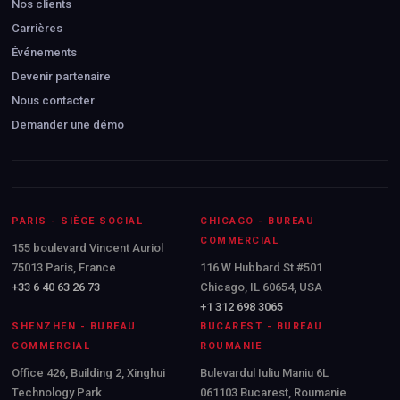
Nos clients
Carrières
Événements
Devenir partenaire
Nous contacter
Demander une démo
PARIS - SIÈGE SOCIAL
CHICAGO - BUREAU
COMMERCIAL
155 boulevard Vincent Auriol
75013 Paris, France
116 W Hubbard St #501
+33 6 40 63 26 73
Chicago, IL 60654, USA
+1 312 698 3065
SHENZHEN - BUREAU
BUCAREST - BUREAU
COMMERCIAL
ROUMANIE
Office 426, Building 2, Xinghui
Bulevardul Iuliu Maniu 6L
Technology Park
061103 Bucarest, Roumanie