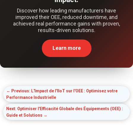
Discover how leading manufacturers have
improved their OEE, reduced downtime, and
achieved real performance gains with proven,
results-driven solutions.
Learn more
←
Previous: L'Impact de l'IIoT sur l'OEE : Optimisez votre
Performance Industrielle
Next: Optimiser l'Efficacité Globale des Équipements (OEE) :
Guide et Solutions
→