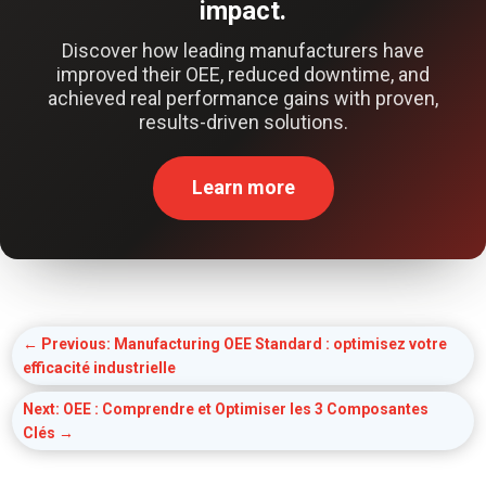
impact.
Discover how leading manufacturers have
improved their OEE, reduced downtime, and
achieved real performance gains with proven,
results-driven solutions.
Learn more
←
Previous: Manufacturing OEE Standard : optimisez votre
efficacité industrielle
Next: OEE : Comprendre et Optimiser les 3 Composantes
Clés
→