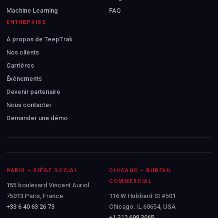
Machine Learning
FAQ
ENTREPRISE
À propos de TeepTrak
Nos clients
Carrières
Événements
Devenir partenaire
Nous contacter
Demander une démo
PARIS - SIÈGE SOCIAL
CHICAGO - BUREAU
COMMERCIAL
155 boulevard Vincent Auriol
75013 Paris, France
116 W Hubbard St #501
+33 6 40 63 26 73
Chicago, IL 60654, USA
+1 312 698 3065