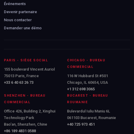
Événements
Devenir partenaire
Nous contacter
Demander une démo
PARIS - SIÈGE SOCIAL
CHICAGO - BUREAU
COMMERCIAL
155 boulevard Vincent Auriol
75013 Paris, France
116 W Hubbard St #501
+33 6 40 63 26 73
Chicago, IL 60654, USA
+1 312 698 3065
SHENZHEN - BUREAU
BUCAREST - BUREAU
COMMERCIAL
ROUMANIE
Office 426, Building 2, Xinghui
Bulevardul Iuliu Maniu 6L
Technology Park
061103 Bucarest, Roumanie
Bao'an, Shenzhen, Chine
+40 725 973 451
+86 189 4831 0588