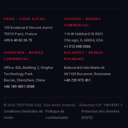
PARIS - SIÈGE SOCIAL
CHICAGO - BUREAU
COMMERCIAL
155 boulevard Vincent Auriol
75013 Paris, France
116 W Hubbard St #501
+33 6 40 63 26 73
Chicago, IL 60654, USA
+1 312 698 3065
SHENZHEN - BUREAU
BUCAREST - BUREAU
COMMERCIAL
ROUMANIE
Office 426, Building 2, Xinghui
Bulevardul Iuliu Maniu 6L
Technology Park
061103 Bucarest, Roumanie
Bao'an, Shenzhen, Chine
+40 725 973 451
+86 189 4831 0588
© 2026 TEEPTRAK SAS. Tous droits réservés. · Shenzhen ICP:
19018741-1
Conditions Générales de
Politique de
Protection des données
Vente
confidentialité
(RGPD)