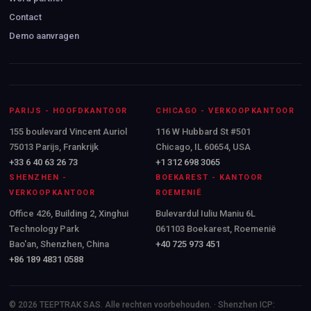
Contact
Demo aanvragen
PARIJS - HOOFDKANTOOR
CHICAGO - VERKOOPKANTOOR
155 boulevard Vincent Auriol
116 W Hubbard St #501
75013 Parijs, Frankrijk
Chicago, IL 60654, USA
+33 6 40 63 26 73
+1 312 698 3065
SHENZHEN -
BOEKAREST - KANTOOR
VERKOOPKANTOOR
ROEMENIË
Office 426, Building 2, Xinghui
Bulevardul Iuliu Maniu 6L
Technology Park
061103 Boekarest, Roemenië
Bao'an, Shenzhen, China
+40 725 973 451
+86 189 4831 0588
© 2026 TEEPTRAK SAS. Alle rechten voorbehouden. · Shenzhen ICP: