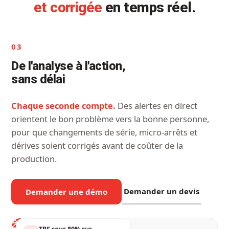
et corrigée
en temps réel.
01
Capturez chaque
perte,
automatiquement
Plus rien ne vous échappe.
Des capteurs plug-and-
play détectent chaque arrêt et cycle lent sur chaque
machine, jusqu'aux micro-arrêts de 2 minutes, sans
intégration automate.
Demander un devis
Demander une démo