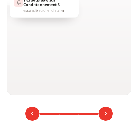
74.6%
▲
ÉTAT DE LIGNE EN
DIRECT
2.1
USINAGE 1 · AUJOURD'HUI
EN MARCHE · ARRÊT · CYCLE LENT, CAPTURÉS
AUTOMATIQUEMENT
Micro-arrêt capturé
3 min · non consigné à la main