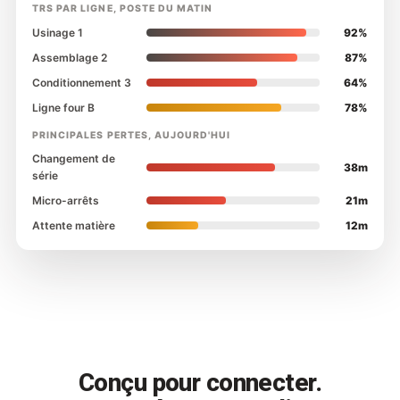
TRS PAR LIGNE, POSTE DU MATIN
Usinage 1
92%
Assemblage 2
87%
Conditionnement 3
64%
Ligne four B
78%
PRINCIPALES PERTES, AUJOURD'HUI
Changement de
38m
série
Micro-arrêts
21m
Attente matière
12m
Conçu pour connecter.