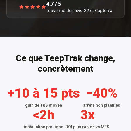
4.7 / 5
moyenne des avis G2 et Capterra
Ce que TeepTrak change,
concrètement
+10 à 15 pts
−40%
gain de TRS moyen
arrêts non planifiés
<2h
3x
installation par ligne
ROI plus rapide vs MES