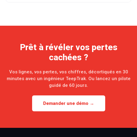
Prêt à révéler vos pertes
cachées ?
Vos lignes, vos pertes, vos chiffres, décortiqués en 30
minutes avec un ingénieur TeepTrak. Ou lancez un pilote
guidé de 60 jours.
Demander une démo →