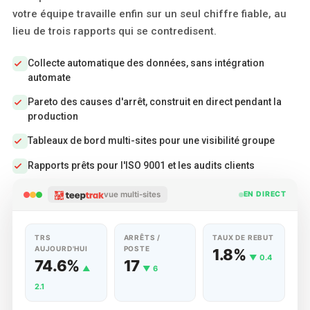
votre équipe travaille enfin sur un seul chiffre fiable, au
lieu de trois rapports qui se contredisent.
Collecte automatique des données, sans intégration
automate
Pareto des causes d'arrêt, construit en direct pendant la
production
Tableaux de bord multi-sites pour une visibilité groupe
Rapports prêts pour l'ISO 9001 et les audits clients
vue multi-sites
EN DIRECT
TRS
ARRÊTS /
TAUX DE REBUT
AUJOURD'HUI
POSTE
1.8%
▼ 0.4
74.6%
17
▲
▼ 6
2.1