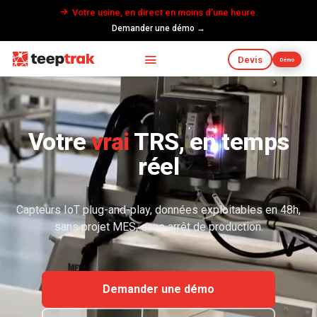
Votre usine, en direct en moins d’une heure.
Demander une démo →
Devis
Démo
Votre
vrai
TRS, en temps
réel
Capteurs IoT plug-and-play, données exploitables en 48h,
sans projet MES, sans arrêt de production.
Demander une démo