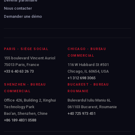
Devenir partenaire
Nous contacter
Demander une démo
PARIS - SIÈGE SOCIAL
CHICAGO - BUREAU
COMMERCIAL
155 boulevard Vincent Auriol
75013 Paris, France
116 W Hubbard St #501
+33 6 40 63 26 73
Chicago, IL 60654, USA
+1 312 698 3065
SHENZHEN - BUREAU
BUCAREST - BUREAU
COMMERCIAL
ROUMANIE
Office 426, Building 2, Xinghui
Bulevardul Iuliu Maniu 6L
Technology Park
061103 Bucarest, Roumanie
Bao'an, Shenzhen, Chine
+40 725 973 451
+86 189 4831 0588