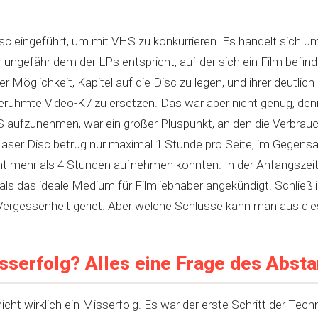
sc eingeführt, um mit VHS zu konkurrieren. Es handelt sich u
ngefähr dem der LPs entspricht, auf der sich ein Film befinde
 Möglichkeit, Kapitel auf die Disc zu legen, und ihrer deutlich
erühmte Video-K7 zu ersetzen. Das war aber nicht genug, denn Q
S aufzunehmen, war ein großer Pluspunkt, an den die Verbrau
 Laser Disc betrug nur maximal 1 Stunde pro Seite, im Gegens
cht mehr als 4 Stunden aufnehmen konnten. In der Anfangszei
 als das ideale Medium für Filmliebhaber angekündigt. Schließl
 Vergessenheit geriet. Aber welche Schlüsse kann man aus di
isserfolg? Alles eine Frage des Abst
icht wirklich ein Misserfolg. Es war der erste Schritt der Tec