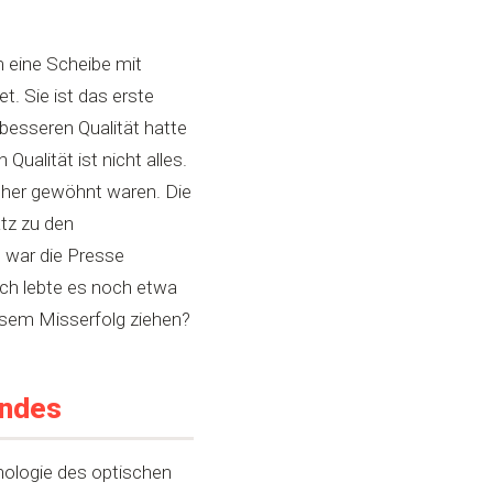
m eine Scheibe mit
t. Sie ist das erste
 besseren Qualität hatte
ualität ist nicht alles.
cher gewöhnt waren. Die
atz zu den
t war die Presse
ich lebte es noch etwa
esem Misserfolg ziehen?
andes
hnologie des optischen