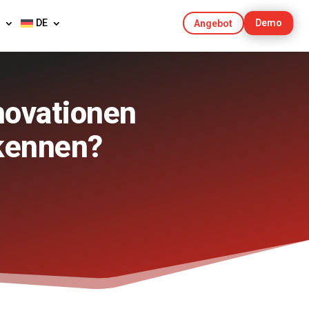
DE
Demo
Angebot
novationen
kennen?