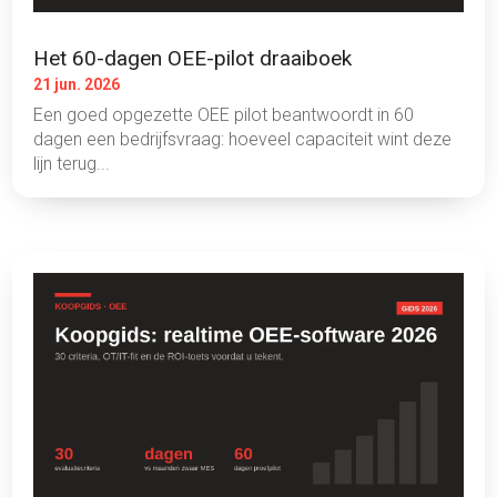
Het 60-dagen OEE-pilot draaiboek
21 jun. 2026
Een goed opgezette OEE pilot beantwoordt in 60
dagen een bedrijfsvraag: hoeveel capaciteit wint deze
lijn terug...