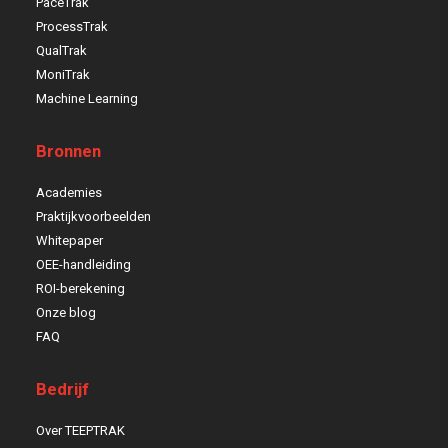
PaceTrak
ProcessTrak
QualTrak
MoniTrak
Machine Learning
Bronnen
Academies
Praktijkvoorbeelden
Whitepaper
OEE-handleiding
ROI-berekening
Onze blog
FAQ
Bedrijf
Over TEEPTRAK