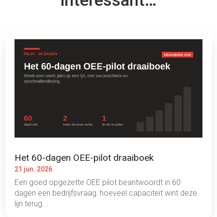
interessant…
Het 60-dagen OEE-pilot draaiboek
21 jun. 2026
Een goed opgezette OEE pilot beantwoordt in 60
dagen een bedrijfsvraag: hoeveel capaciteit wint deze
lijn terug...