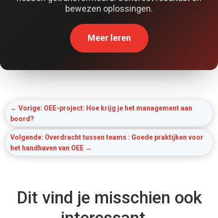
bewezen oplossingen.
Meer leren
←
Vorige: OEE-project: Hoe krijg je het management aan
boord?
Volgende: Overdracht tussen teams : Goede praktijken voor
het handhaven van OEE
→
Dit vind je misschien ook