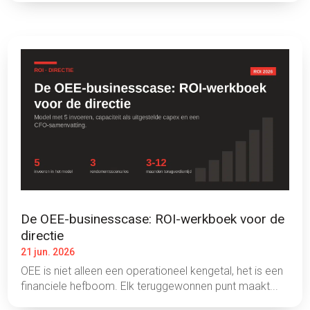
De OEE-businesscase: ROI-werkboek voor de
directie
21 jun. 2026
OEE is niet alleen een operationeel kengetal, het is een
financiele hefboom. Elk teruggewonnen punt maakt...