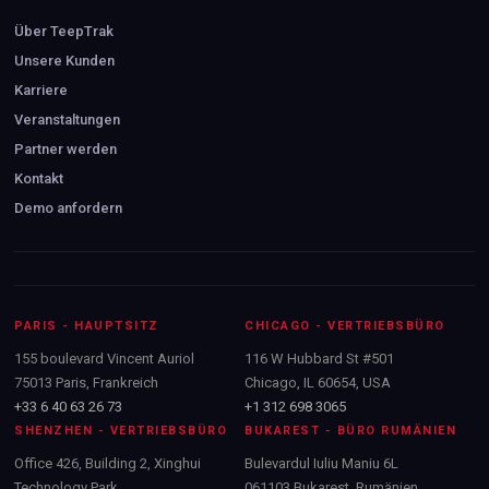
Über TeepTrak
Unsere Kunden
Karriere
Veranstaltungen
Partner werden
Kontakt
Demo anfordern
PARIS - HAUPTSITZ
CHICAGO - VERTRIEBSBÜRO
155 boulevard Vincent Auriol
116 W Hubbard St #501
75013 Paris, Frankreich
Chicago, IL 60654, USA
+33 6 40 63 26 73
+1 312 698 3065
SHENZHEN - VERTRIEBSBÜRO
BUKAREST - BÜRO RUMÄNIEN
Office 426, Building 2, Xinghui
Bulevardul Iuliu Maniu 6L
Technology Park
061103 Bukarest, Rumänien