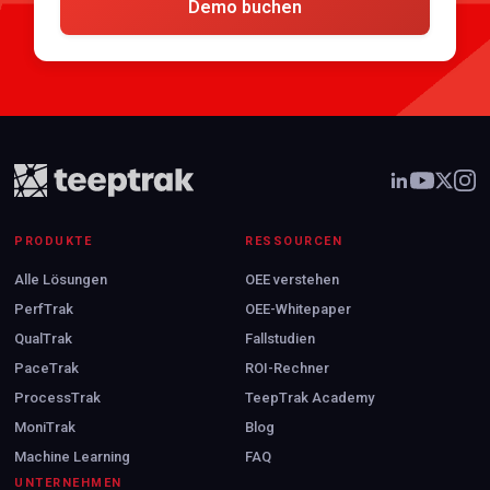
Demo buchen
PRODUKTE
RESSOURCEN
Alle Lösungen
OEE verstehen
PerfTrak
OEE-Whitepaper
QualTrak
Fallstudien
PaceTrak
ROI-Rechner
ProcessTrak
TeepTrak Academy
MoniTrak
Blog
Machine Learning
FAQ
UNTERNEHMEN