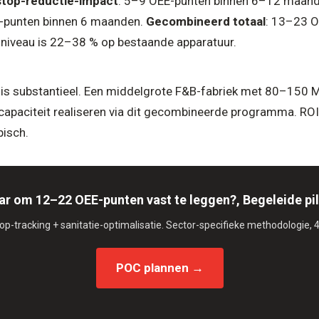
top-reductie-impact
: 5–9 OEE-punten binnen 6–12 maan
-punten binnen 6 maanden.
Gecombineerd totaal
: 13–23 O
t niveau is 22–38 % op bestaande apparatuur.
is substantieel. Een middelgrote F&B-fabriek met 80–150 
apaciteit realiseren via dit gecombineerde programma. RO
pisch.
ar om 12–22 OEE-punten vast te leggen?, Begeleide pi
-tracking + sanitatie-optimalisatie. Sector-specifieke methodologie, 4
POC plannen →