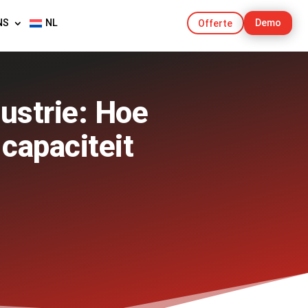
NS
NL
Demo
Offerte
ustrie: Hoe
capaciteit