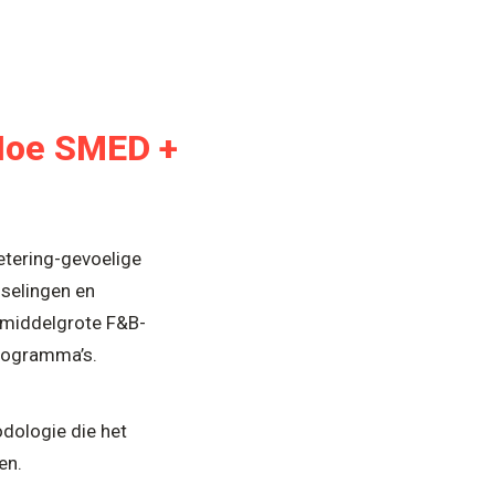
 Hoe SMED +
etering-gevoelige
selingen en
 middelgrote F&B-
programma’s.
odologie die het
en.