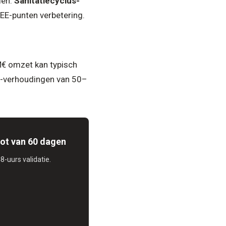
den.
Sanitatiecyclus-
EE-punten verbetering.
M€ omzet kan typisch
I-verhoudingen van 50–
lot van 60 dagen
8-uurs validatie.