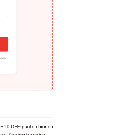
d
leen
6–10 OEE-punten binnen