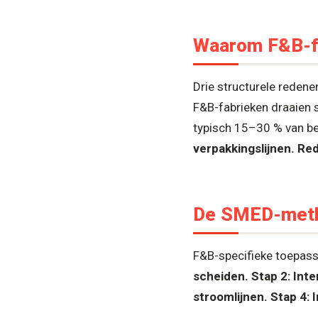
Waarom F&B-f
Drie structurele redene
F&B-fabrieken draaien 
typisch 15–30 % van b
verpakkingslijnen.
Red
De SMED-metho
F&B-specifieke toepas
scheiden.
Stap 2: Int
stroomlijnen.
Stap 4: 