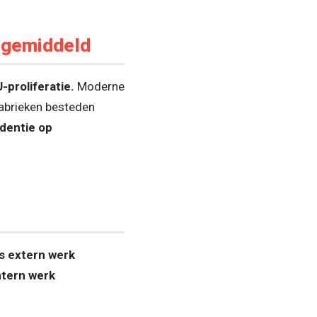
 gemiddeld
proliferatie.
Moderne
Fabrieken besteden
dentie op
vs extern werk
ntern werk