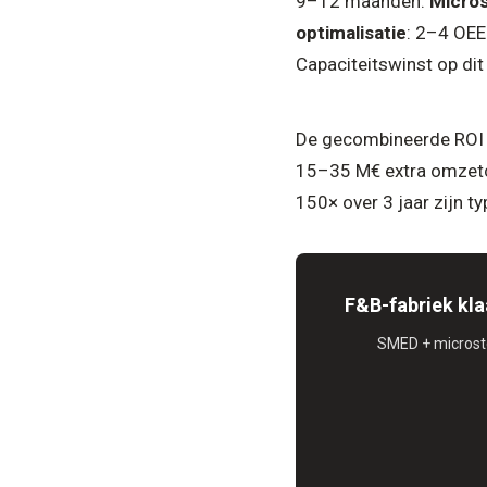
9–12 maanden.
Micros
optimalisatie
: 2–4 OEE
Capaciteitswinst op di
De gecombineerde ROI 
15–35 M€ extra omzetc
150× over 3 jaar zijn ty
F&B-fabriek kla
SMED + microstop