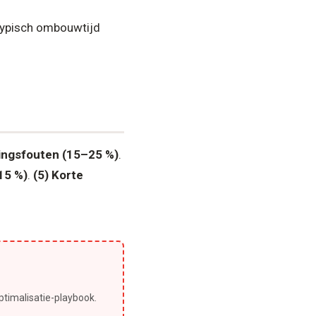
typisch ombouwtijd
ringsfouten (15–25 %)
.
15 %)
.
(5) Korte
ptimalisatie-playbook.