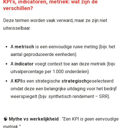
KPI’s, indicatoren, metriek: wat zijn de
verschillen?
Deze termen worden vaak verward, maar ze zijn niet
uitwisselbaar.
A
metrisch
is een eenvoudige ruwe meting (bijv. het
aantal geproduceerde eenheden).
A
indicator
voegt context toe aan deze metriek (bijv.
uitvalpercentage per 1.000 onderdelen).
A
KPI
is een strategische
strategisch
geselecteerd
omdat deze een belangrijke uitdaging voor het bedrijf
weerspiegelt (bijv. synthetisch rendement – SRR).
🧠
Mythe vs werkelijkheid
:
“Een KPI is geen eenvoudige
metriek.”