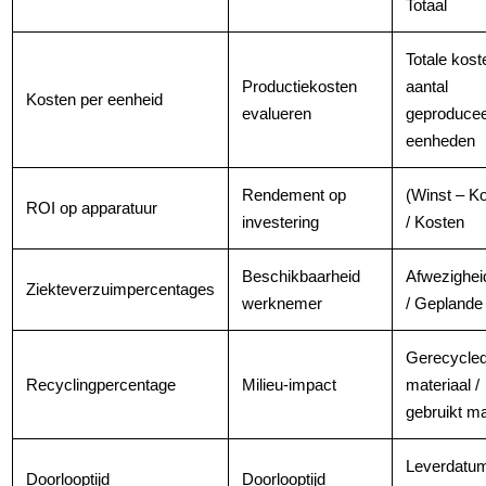
Totaal
Totale kost
Productiekosten
aantal
Kosten per eenheid
evalueren
geproduce
eenheden
Rendement op
(Winst – K
ROI op apparatuur
investering
/ Kosten
Beschikbaarheid
Afwezighei
Ziekteverzuimpercentages
werknemer
/ Geplande
Gerecycle
Recyclingpercentage
Milieu-impact
materiaal /
gebruikt ma
Leverdatu
Doorlooptijd
Doorlooptijd