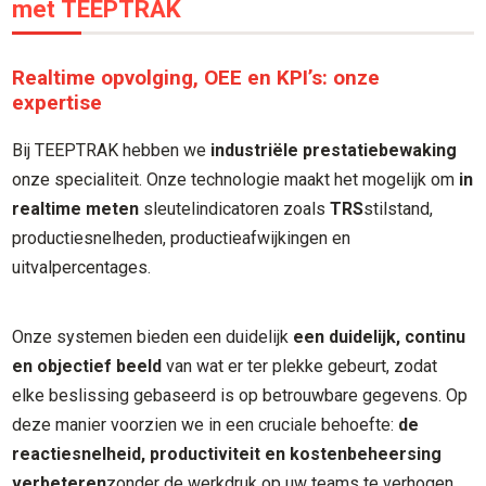
met TEEPTRAK
Realtime opvolging, OEE en KPI’s: onze
expertise
Bij TEEPTRAK hebben we
industriële prestatiebewaking
onze specialiteit. Onze technologie maakt het mogelijk om
in
realtime meten
sleutelindicatoren zoals
TRS
stilstand,
productiesnelheden, productieafwijkingen en
uitvalpercentages.
Onze systemen bieden een duidelijk
een duidelijk, continu
en objectief beeld
van wat er ter plekke gebeurt, zodat
elke beslissing gebaseerd is op betrouwbare gegevens. Op
deze manier voorzien we in een cruciale behoefte:
de
reactiesnelheid, productiviteit en kostenbeheersing
verbeteren
zonder de werkdruk op uw teams te verhogen.