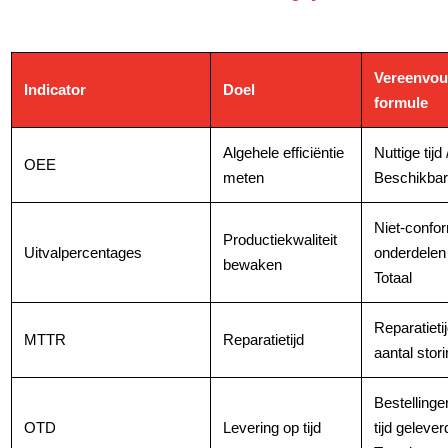
Vereenvou
Indicator
Doel
formule
Algehele efficiëntie
Nuttige tijd 
OEE
meten
Beschikbare
Niet-confo
Productiekwaliteit
Uitvalpercentages
onderdelen 
bewaken
Totaal
Reparatietij
MTTR
Reparatietijd
aantal stor
Bestellinge
OTD
Levering op tijd
tijd gelever