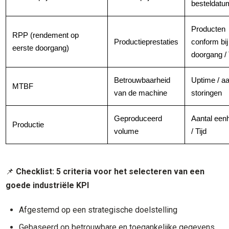
besteldatu
Producten
RPP (rendement op
Productieprestaties
conform bij
eerste doorgang)
doorgang / 
Betrouwbaarheid
Uptime / aa
MTBF
van de machine
storingen
Geproduceerd
Aantal een
Productie
volume
/ Tijd
📌
Checklist: 5 criteria voor het selecteren van een
goede industriële KPI
Afgestemd op een strategische doelstelling
Gebaseerd op betrouwbare en toegankelijke gegevens