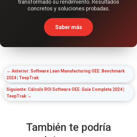
transformado su rendimiento. Resultados
concretos y soluciones probadas.
Saber más
←
Anterior: Software Lean Manufacturing OEE: Benchmark
2024 | TeepTrak
Siguiente: Cálculo ROI Software OEE: Guía Completa 2024 |
TeepTrak
→
También te podría