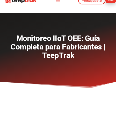
Presupuesto
Demo
Presupuesto
Demo
Monitoreo IIoT OEE: Guía
Completa para Fabricantes |
TeepTrak