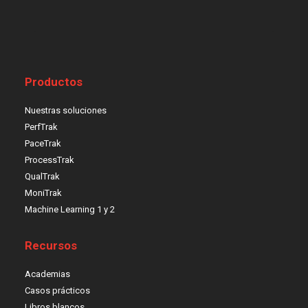
Productos
Nuestras soluciones
PerfTrak
PaceTrak
ProcessTrak
QualTrak
MoniTrak
Machine Learning 1 y 2
Recursos
Academias
Casos prácticos
Libros blancos