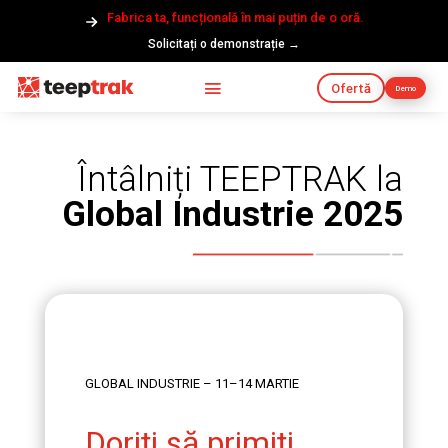
Fabrica ta, funcțională în mai puțin de o oră.
Solicitați o demonstrație →
Ofertă
Demo
Întâlniți TEEPTRAK la
Global Industrie 2025
GLOBAL INDUSTRIE – 11–14 MARTIE
Doriți să primiți