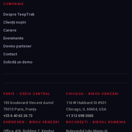
COMPANIE
Despre TeepTrak
Clienții noștri
Cariere
Evenimente
Devino partener
Contact
Solicită un demo
PARIS - SEDIU CENTRAL
CHICAGO - BIROU VÂNZĂRI
155 boulevard Vincent Auriol
116 W Hubbard St #501
75013 Paris, Franța
Chicago, IL 60654, USA
+33 6 40 63 26 73
+1 312 698 3065
SHENZHEN - BIROU VÂNZĂRI
BUCUREȘTI - BIROUL ROMÂNIA
Office 426, Building 2, Xinghui
Bulevardul Iuliu Maniu 6L