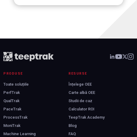
PRODUSE
RESURSE
Toate soluțiile
Înțelege OEE
PerfTrak
Carte albă OEE
QualTrak
Studii de caz
PaceTrak
Calculator ROI
ProcessTrak
TeepTrak Academy
MoniTrak
Blog
Machine Learning
FAQ