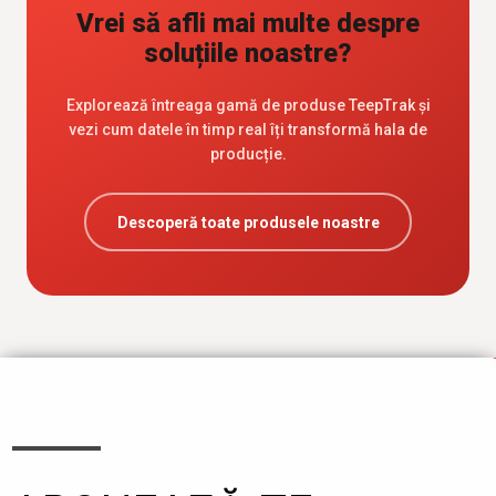
Vrei să afli mai multe despre
soluțiile noastre?
Explorează întreaga gamă de produse TeepTrak și
vezi cum datele în timp real îți transformă hala de
producție.
Descoperă toate produsele noastre