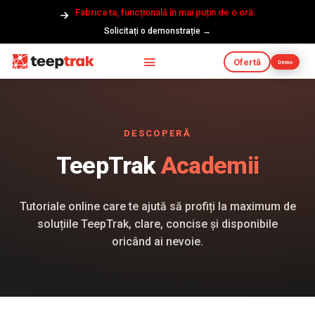
Fabrica ta, funcțională în mai puțin de o oră.
Solicitați o demonstrație →
Ofertă
Demo
DESCOPERĂ
TeepTrak
Academii
Tutoriale online care te ajută să profiți la maximum de
soluțiile TeepTrak, clare, concise și disponibile
oricând ai nevoie.