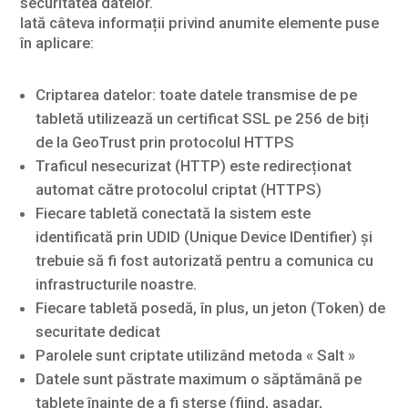
securitatea datelor.
Iată câteva informații privind anumite elemente puse
în aplicare:
Criptarea datelor: toate datele transmise de pe
tabletă utilizează un certificat SSL pe 256 de biți
de la GeoTrust prin protocolul HTTPS
Traficul nesecurizat (HTTP) este redirecționat
automat către protocolul criptat (HTTPS)
Fiecare tabletă conectată la sistem este
identificată prin UDID (Unique Device IDentifier) și
trebuie să fi fost autorizată pentru a comunica cu
infrastructurile noastre.
Fiecare tabletă posedă, în plus, un jeton (Token) de
securitate dedicat
Parolele sunt criptate utilizând metoda « Salt »
Datele sunt păstrate maximum o săptămână pe
tablete înainte de a fi șterse (fiind, așadar,