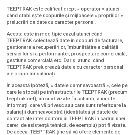
TEEPTRAK este calificat drept « operator » atunci
când stabilește scopurile și mijloacele « propriilor »
prelucrări de date cu caracter personal.
Acesta este în mod tipic cazul atunci când
TEEPTRAK colectează date în scopuri de facturare,
gestionare a recuperărilor, îmbunătățire a calității
serviciilor și a performanței, prospectare comercială,
gestiune comercială etc. Dar și atunci când
TEEPTRAK prelucrează datele cu caracter personal
ale propriilor salariați.
În această ipoteză, « datele dumneavoastră », cele pe
care le stocați pe infrastructurile TEEPTRAK (precum
teeptrak.net), nu sunt vizate. În schimb, anumite
informații care vă privesc sau care sunt referitoare la
salariații dumneavoastră (identitatea și datele de
contact ale interlocutorului TEEPTRAK în cadrul unei
cereri de asistență tehnică, de exemplu) pot fi vizate.
De aceea, TEEPTRAK ține să vă ofere elemente de