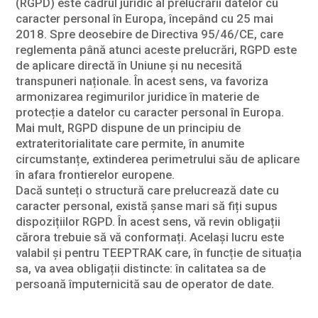
(RGPD) este cadrul juridic al prelucrării datelor cu
caracter personal în Europa, începând cu 25 mai
2018. Spre deosebire de Directiva 95/46/CE, care
reglementa până atunci aceste prelucrări, RGPD este
de aplicare directă în Uniune și nu necesită
transpuneri naționale. În acest sens, va favoriza
armonizarea regimurilor juridice în materie de
protecție a datelor cu caracter personal în Europa.
Mai mult, RGPD dispune de un principiu de
extrateritorialitate care permite, în anumite
circumstanțe, extinderea perimetrului său de aplicare
în afara frontierelor europene.
Dacă sunteți o structură care prelucrează date cu
caracter personal, există șanse mari să fiți supus
dispozițiilor RGPD. În acest sens, vă revin obligații
cărora trebuie să vă conformați. Același lucru este
valabil și pentru TEEPTRAK care, în funcție de situația
sa, va avea obligații distincte: în calitatea sa de
persoană împuternicită sau de operator de date.