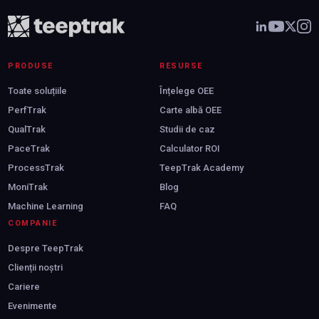
PRODUSE
RESURSE
Toate soluțiile
Înțelege OEE
PerfTrak
Carte albă OEE
QualTrak
Studii de caz
PaceTrak
Calculator ROI
ProcessTrak
TeepTrak Academy
MoniTrak
Blog
Machine Learning
FAQ
COMPANIE
Despre TeepTrak
Clienții noștri
Cariere
Evenimente