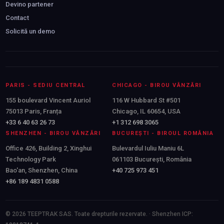
Devino partener
Contact
Solicită un demo
PARIS - SEDIU CENTRAL
CHICAGO - BIROU VÂNZĂRI
155 boulevard Vincent Auriol
116 W Hubbard St #501
75013 Paris, Franța
Chicago, IL 60654, USA
+33 6 40 63 26 73
+1 312 698 3065
SHENZHEN - BIROU VÂNZĂRI
BUCUREȘTI - BIROUL ROMÂNIA
Office 426, Building 2, Xinghui
Bulevardul Iuliu Maniu 6L
Technology Park
061103 București, România
Bao'an, Shenzhen, China
+40 725 973 451
+86 189 4831 0588
© 2026 TEEPTRAK SAS. Toate drepturile rezervate. · Shenzhen ICP: