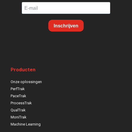
Inschrijven
Producten
Onze oplossingen
PerfTrak
PaceTrak
ProcessTrak
QualTrak
MoniTrak
Machine Learning