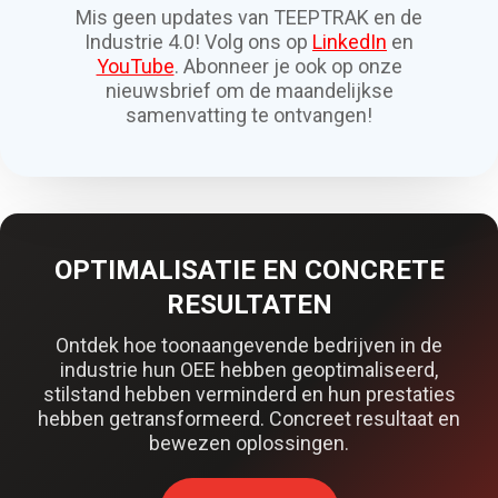
Mis geen updates van TEEPTRAK en de
Industrie 4.0! Volg ons op
LinkedIn
en
YouTube
. Abonneer je ook op onze
nieuwsbrief om de maandelijkse
samenvatting te ontvangen!
OPTIMALISATIE EN CONCRETE
RESULTATEN
Ontdek hoe toonaangevende bedrijven in de
industrie hun OEE hebben geoptimaliseerd,
stilstand hebben verminderd en hun prestaties
hebben getransformeerd. Concreet resultaat en
bewezen oplossingen.