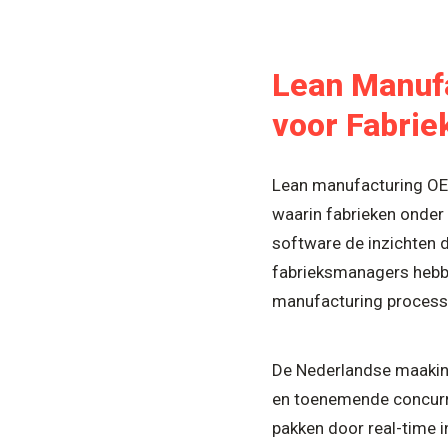
Lean Manufa
voor Fabri
Lean manufacturing OEE
waarin fabrieken onder
software de inzichten d
fabrieksmanagers hebbe
manufacturing process
De Nederlandse maakind
en toenemende concurre
pakken door real-time in