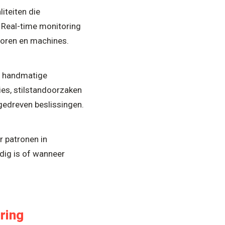
iteiten die
 Real-time monitoring
soren en machines.
n handmatige
ies, stilstandoorzaken
gedreven beslissingen.
r patronen in
dig is of wanneer
ring