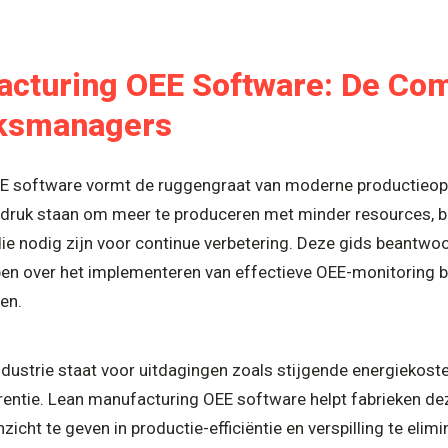
cturing OEE Software: De Com
eksmanagers
 software vormt de ruggengraat van moderne productieoptim
 druk staan om meer te produceren met minder resources, bi
ie nodig zijn voor continue verbetering. Deze gids beantwoo
n over het implementeren van effectieve OEE-monitoring b
en.
ustrie staat voor uitdagingen zoals stijgende energiekost
ntie. Lean manufacturing OEE software helpt fabrieken dez
zicht te geven in productie-efficiëntie en verspilling te elimi