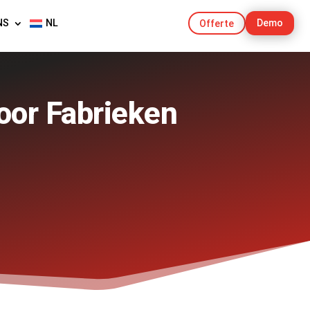
NS
NL
Demo
Offerte
oor Fabrieken