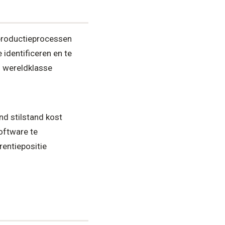
 productieprocessen
identificeren en te
l wereldklasse
d stilstand kost
oftware te
rentiepositie