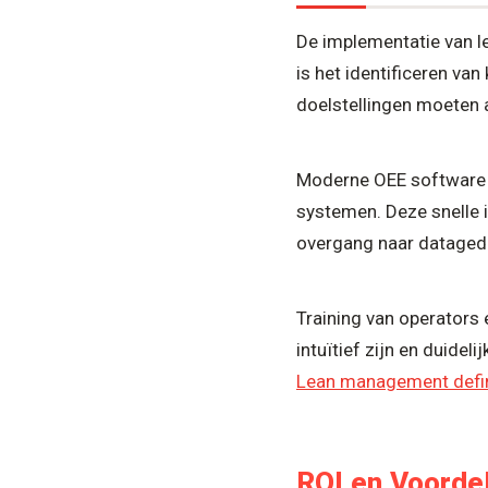
De implementatie van l
is het identificeren van
doelstellingen moeten a
Moderne OEE software k
systemen. Deze snelle 
overgang naar datage
Training van operators
intuïtief zijn en duidel
Lean management defini
ROI en Voorde