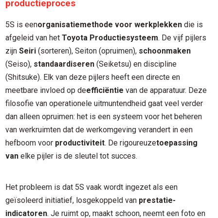
productieproces
5S is een
organisatiemethode
voor werkplekken
die is
afgeleid van het
Toyota Productiesysteem
. De vijf pijlers
zijn
Seiri
(sorteren), Seiton (opruimen),
schoonmaken
(Seiso),
standaardiseren
(Seiketsu) en discipline
(Shitsuke). Elk van deze pijlers heeft een directe en
meetbare invloed op de
efficiëntie
van de apparatuur. Deze
filosofie van operationele uitmuntendheid gaat veel verder
dan alleen opruimen: het is een systeem voor het beheren
van werkruimten dat de werkomgeving verandert in een
hefboom voor
productiviteit
. De rigoureuze
toepassing
van
elke pijler is de sleutel tot succes.
Het probleem is dat 5S vaak wordt ingezet als een
geïsoleerd initiatief, losgekoppeld van
prestatie-
indicatoren
. Je ruimt op, maakt schoon, neemt een foto en