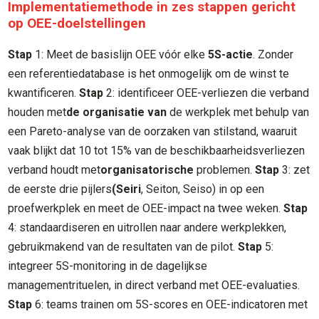
Implementatiemethode in zes stappen gericht
op OEE-doelstellingen
Stap
1: Meet de basislijn OEE vóór elke
5S-actie
. Zonder
een referentiedatabase is het onmogelijk om de winst te
kwantificeren.
Stap
2: identificeer OEE-verliezen die verband
houden met
de organisatie van
de werkplek met behulp van
een Pareto-analyse van de oorzaken van stilstand, waaruit
vaak blijkt dat 10 tot 15% van de beschikbaarheidsverliezen
verband houdt met
organisatorische
problemen.
Stap
3: zet
de eerste drie pijlers
(Seiri
, Seiton, Seiso) in op een
proefwerkplek en meet de OEE-impact na twee weken.
Stap
4: standaardiseren en uitrollen naar andere werkplekken,
gebruikmakend van de resultaten van de pilot.
Stap
5:
integreer 5S-monitoring in de dagelijkse
managementrituelen, in direct verband met OEE-evaluaties.
Stap
6: teams trainen om 5S-scores en OEE-indicatoren met