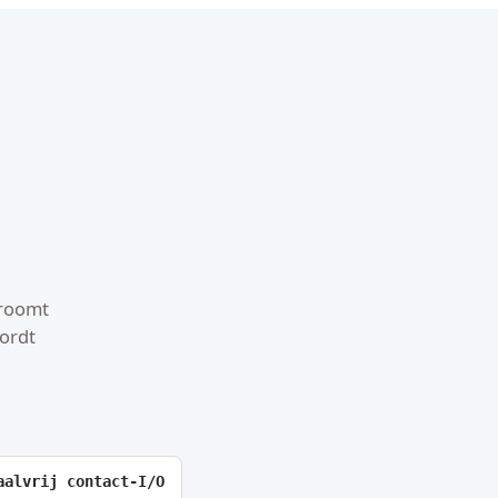
troomt
ordt
aalvrij contact-I/O