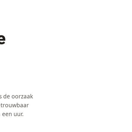
e
.
rs de oorzaak
betrouwbaar
 een uur.