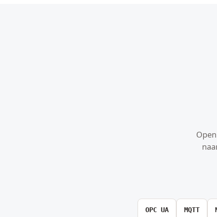
Open 
naa
OPC UA
MQTT