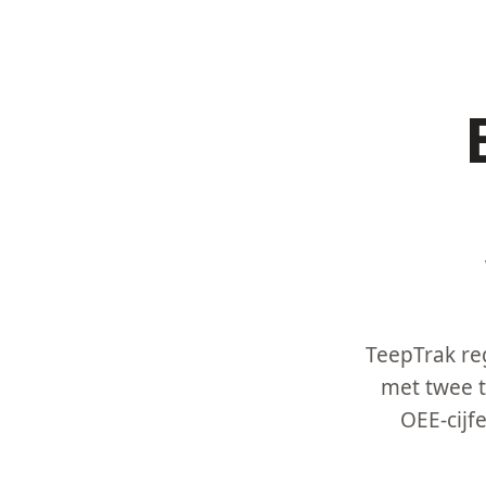
TeepTrak reg
met twee t
OEE-cijf