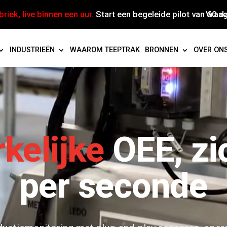
riek, live binnen een uur.
Start een begeleide pilot van 60 d
Vraa
INDUSTRIEËN
WAAROM TEEPTRAK
BRONNEN
OVER ON
kelijke
OEE, zi
per seconde