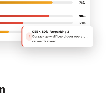
78%
38m
21m
OEE < 80%, Verpakking 3
12m
!
Oorzaak gekwalificeerd door operator:
verkeerde invoer
m