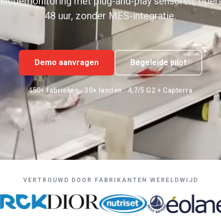
ductiemonitoring met plug-and-play sensoren, opera
48 uur, zonder MES-integratie.
Demo aanvragen
Begeleide pilot
450+ fabrieken · 30+ landen · 4,7/5 G2 + Capterra
VERTROUWD DOOR FABRIKANTEN WERELDWIJD