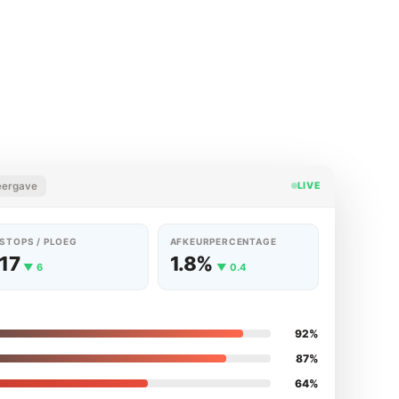
eergave
LIVE
STOPS / PLOEG
AFKEURPERCENTAGE
17
1.8%
▼ 6
▼ 0.4
92%
87%
64%