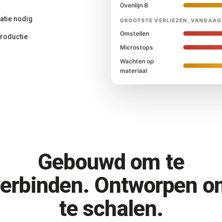
Ovenlijn B
atie nodig
GROOTSTE VERLIEZEN, VANDAAG
Omstellen
productie
Microstops
Wachten op
materiaal
Gebouwd om te
verbinden. Ontworpen o
te schalen.