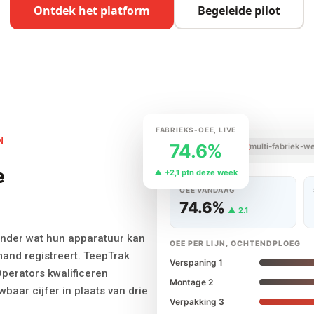
Ontdek het platform
Begeleide pilot
FABRIEKS-OEE, LIVE
N
74.6%
multi-fabriek-w
e
▲ +2,1 ptn deze week
OEE VANDAAG
74.6%
▲ 2.1
onder wat hun apparatuur kan
OEE PER LIJN, OCHTENDPLOEG
emand registreert. TeepTrak
Verspaning 1
Operators kwalificeren
Montage 2
baar cijfer in plaats van drie
Verpakking 3