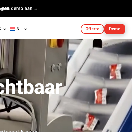
agen.
g een demo aan →
S
NL
Demo
Offerte
chtbaar