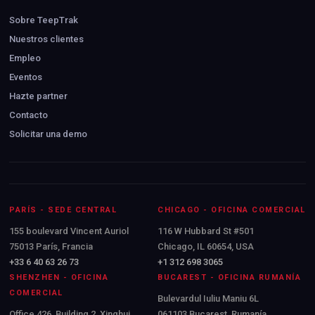
Sobre TeepTrak
Nuestros clientes
Empleo
Eventos
Hazte partner
Contacto
Solicitar una demo
PARÍS - SEDE CENTRAL
CHICAGO - OFICINA COMERCIAL
155 boulevard Vincent Auriol
116 W Hubbard St #501
75013 París, Francia
Chicago, IL 60654, USA
+33 6 40 63 26 73
+1 312 698 3065
SHENZHEN - OFICINA
BUCAREST - OFICINA RUMANÍA
COMERCIAL
Bulevardul Iuliu Maniu 6L
Office 426, Building 2, Xinghui
061103 Bucarest, Rumanía