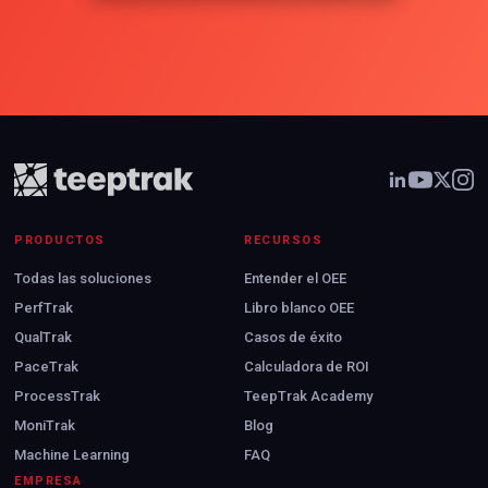
PRODUCTOS
RECURSOS
Todas las soluciones
Entender el OEE
PerfTrak
Libro blanco OEE
QualTrak
Casos de éxito
PaceTrak
Calculadora de ROI
ProcessTrak
TeepTrak Academy
MoniTrak
Blog
Machine Learning
FAQ
EMPRESA