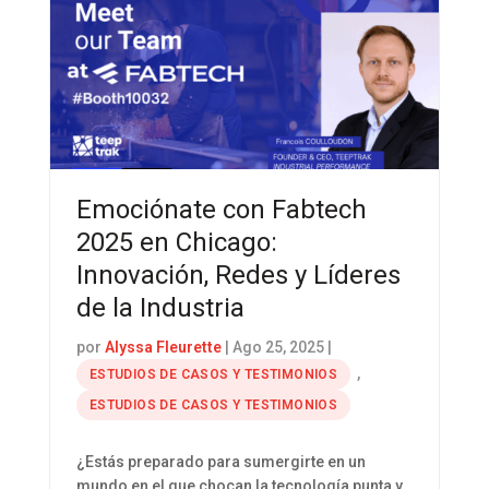
Emociónate con Fabtech
2025 en Chicago:
Innovación, Redes y Líderes
de la Industria
por
Alyssa Fleurette
|
Ago 25, 2025
|
,
ESTUDIOS DE CASOS Y TESTIMONIOS
ESTUDIOS DE CASOS Y TESTIMONIOS
¿Estás preparado para sumergirte en un
mundo en el que chocan la tecnología punta y