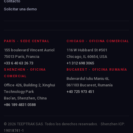
Contacto
Solicitar una demo
PARÍS - SEDE CENTRAL
CHICAGO - OFICINA COMERCIAL
155 boulevard Vincent Auriol
116 W Hubbard St #501
75013 París, Francia
Chicago, IL 60654, USA
+33 6 40 63 26 73
+1 312 698 3065
SHENZHEN - OFICINA
BUCAREST - OFICINA RUMANÍA
COMERCIAL
Bulevardul Iuliu Maniu 6L
Office 426, Building 2, Xinghui
061103 Bucarest, Rumanía
Technology Park
+40 725 973 451
Bao'an, Shenzhen, China
+86 189 4831 0588
© 2026 TEEPTRAK SAS. Todos los derechos reservados. · Shenzhen ICP:
19018741-1