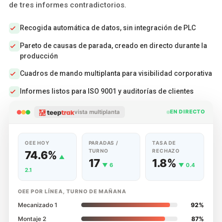
de tres informes contradictorios.
Recogida automática de datos, sin integración de PLC
Pareto de causas de parada, creado en directo durante la
producción
Cuadros de mando multiplanta para visibilidad corporativa
Informes listos para ISO 9001 y auditorías de clientes
vista multiplanta
EN DIRECTO
OEE HOY
PARADAS /
TASA DE
TURNO
RECHAZO
74.6%
▲
17
1.8%
▼ 6
▼ 0.4
2.1
OEE POR LÍNEA, TURNO DE MAÑANA
Mecanizado 1
92%
Montaje 2
87%