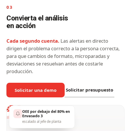
01
Capture cada
pérdida,
automáticamente
Nada se escapa.
Los sensores plug-and-play
detectan cada parada y ciclo lento en cada máquina,
hasta microparadas de 2 minutos, sin integración de
PLC.
Solicitar presupuesto
Solicitar una demo
74.6%
▲
ESTADO DE LÍNEA EN