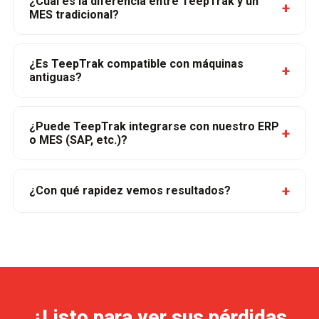
¿Cuál es la diferencia entre TeepTrak y un
+
MES tradicional?
¿Es TeepTrak compatible con máquinas
+
antiguas?
¿Puede TeepTrak integrarse con nuestro ERP
+
o MES (SAP, etc.)?
+
¿Con qué rapidez vemos resultados?
¿Listo para ver sus pérdidas