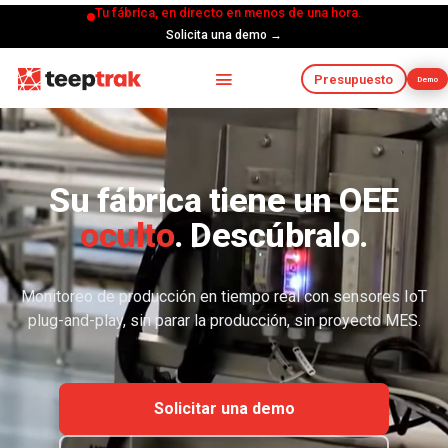
Tu fábrica, en directo en menos de una hora.
Solicita una demo →
Presupuesto
Demo
Su fábrica tiene un OEE
oculto
. Descúbralo.
Monitoreo de producción en tiempo real con sensores IoT
plug-and-play, sin parar la producción, sin proyecto MES.
Solicitar una demo